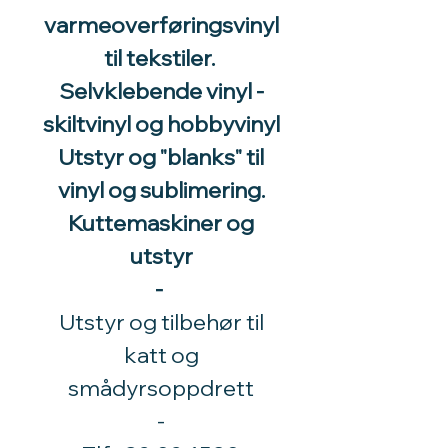
varmeoverføringsvinyl
til tekstiler.
Selvklebende vinyl -
skiltvinyl og hobbyvinyl
Utstyr og "blanks" til
vinyl og sublimering.
Kuttemaskiner og
utstyr
-
Utstyr og tilbehør til
katt og
smådyrsoppdrett
​-