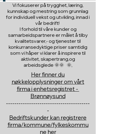
Vi fokuserer på trygghet, læring,
kunnskap og mestring som grunnlag
for individuell vekst og utvikling, innad i
vår bedrift!
I forhold til våre kunder og
samarbeidspartnere er målet å tilby
kvalitetsvarer,- og tjenester til
konkurransedyktige priser samtidig
som vi håper vi klarer å inspirere til
aktivitet, skapertrang,og
arbeidsglede 🌞🌞 🌞,
Her finner du
nøkkelopplysninger om vårt
firma i enhetsregistret -
Brønnøysund
----------------------------------------
-
Bedriftskunder kan registrere
firma/kommune/fylkeskommu
ne her