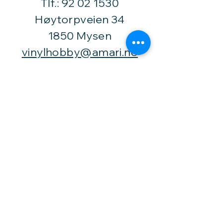
Tlf.:
92 02 1530
Høytorpveien 34
1850 Mysen
vinylhobby@amari.no
Besøk
oss