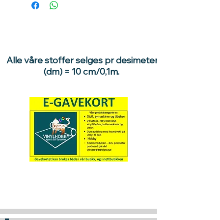
Alle våre stoffer selges pr desimeter
(dm) = 10 cm/0,1m.
Hva med å gi ett gavekort
til en du vil glede :)