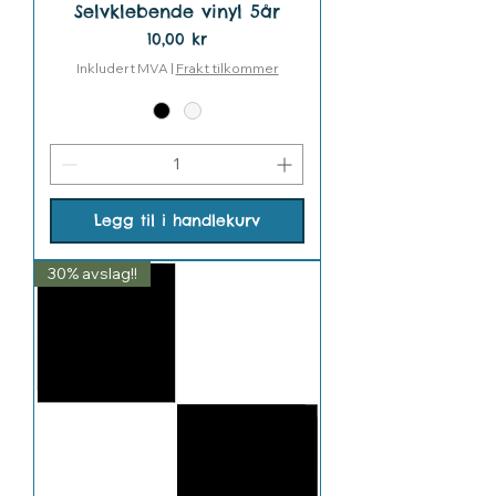
Selvklebende vinyl 5år
Pris
10,00 kr
Inkludert MVA
|
Frakt tilkommer
Legg til i handlekurv
30% avslag!!