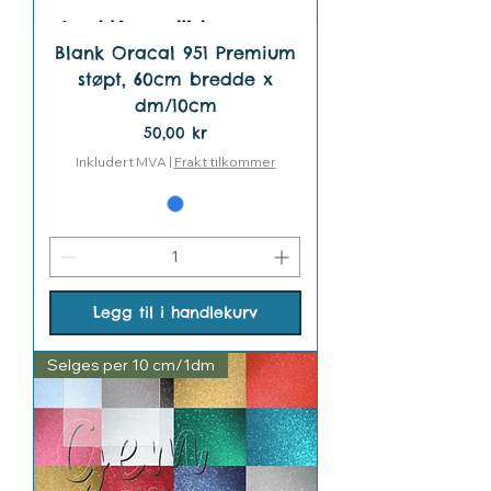
Blank Oracal 951 Premium
støpt, 60cm bredde x
dm/10cm
Pris
50,00 kr
Inkludert MVA
|
Frakt tilkommer
Legg til i handlekurv
Selges per 10 cm/1dm