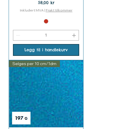
Pris
58,00 kr
Inkludert MVA
|
Frakt tilkommer
Legg til i handlekurv
Selges per 10 cm/1dm