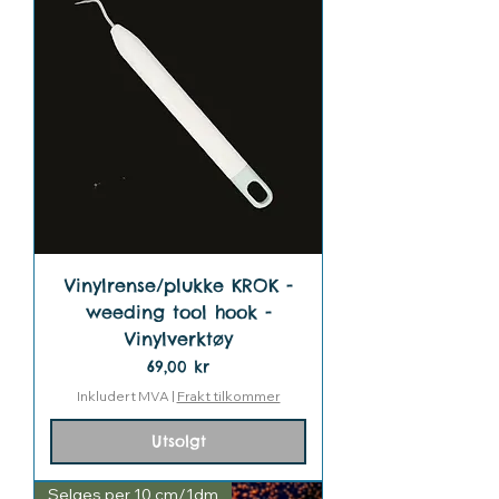
Vinylrense/plukke KROK -
weeding tool hook -
Vinylverktøy
Pris
69,00 kr
Inkludert MVA
|
Frakt tilkommer
Utsolgt
Selges per 10 cm/1dm