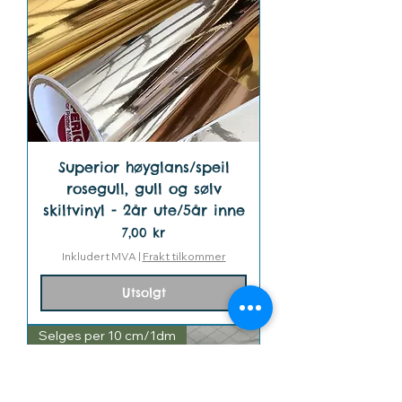
Superior høyglans/speil
rosegull, gull og sølv
skiltvinyl - 2år ute/5år inne
Pris
7,00 kr
Inkludert MVA
|
Frakt tilkommer
Utsolgt
Selges per 10 cm/1dm