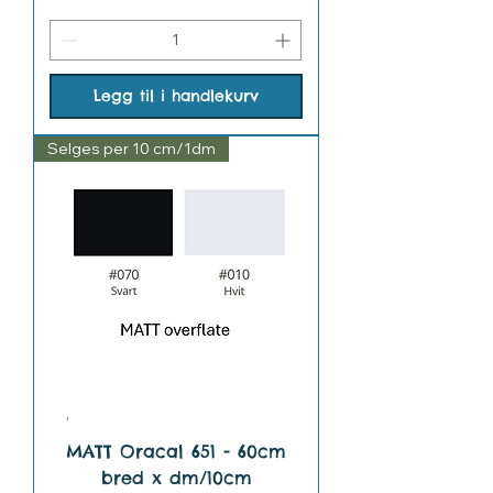
Legg til i handlekurv
Selges per 10 cm/1dm
MATT Oracal 651 - 60cm
bred x dm/10cm