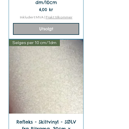
dm/10cm
Pris
6,00 kr
Inkludert MVA
|
Frakt tilkommer
Utsolgt
Selges per 10 cm/1dm
Refleks - Skiltvinyl - SØLV
fra Ritrama, 30cm x