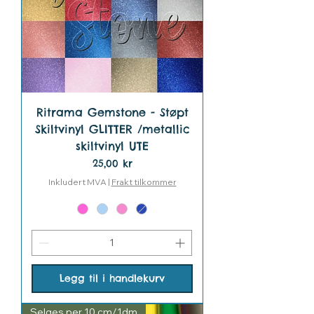
Ritrama Gemstone - Støpt
Skiltvinyl GLITTER /metallic
skiltvinyl UTE
Pris
25,00 kr
Inkludert MVA
|
Frakt tilkommer
Legg til i handlekurv
Selges per 10 cm/1dm