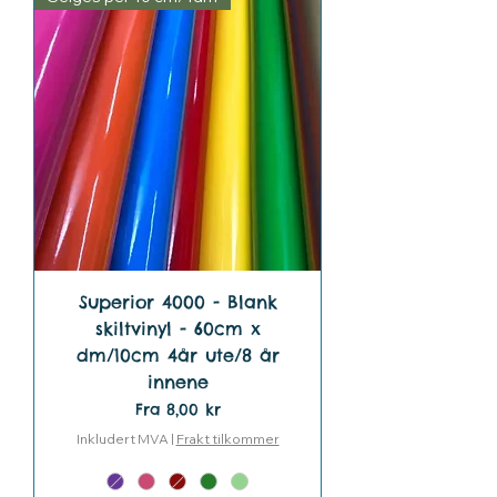
Superior 4000 - Blank
skiltvinyl - 60cm x
dm/10cm 4år ute/8 år
innene
Salgspris
Fra
8,00 kr
Inkludert MVA
|
Frakt tilkommer