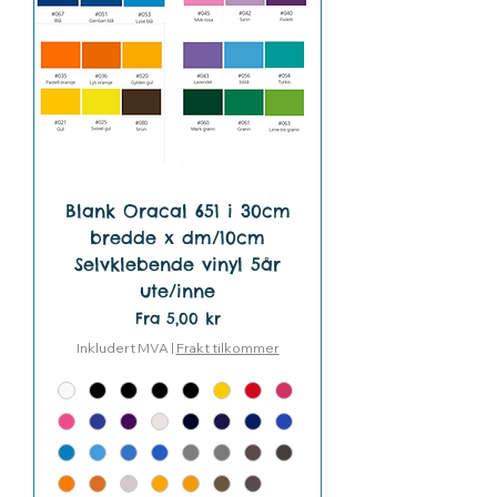
Blank Oracal 651 i 30cm
bredde x dm/10cm
Selvklebende vinyl 5år
ute/inne
Salgspris
Fra
5,00 kr
Inkludert MVA
|
Frakt tilkommer