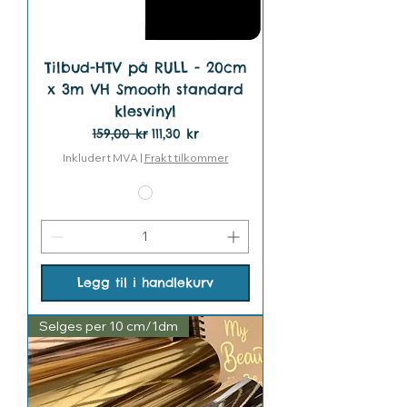
Tilbud-HTV på RULL - 20cm
x 3m VH Smooth standard
klesvinyl
Vanlig pris
Salgspris
159,00 kr
111,30 kr
Inkludert MVA
|
Frakt tilkommer
Legg til i handlekurv
Selges per 10 cm/1dm