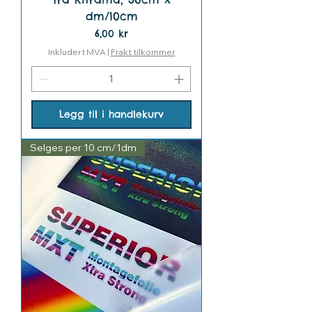
dm/10cm
Pris
6,00 kr
Inkludert MVA
|
Frakt tilkommer
Legg til i handlekurv
Selges per 10 cm/1dm