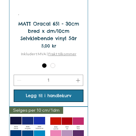
MATT Oracal 651 - 30cm
bred x dm/10cm
Selvklebende vinyl 5år
Pris
5,00 kr
Inkludert MVA
|
Frakt tilkommer
Legg til i handlekurv
Selges per 10 cm/1dm