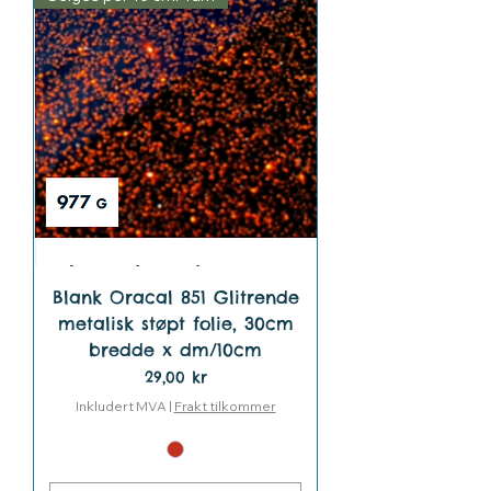
Blank Oracal 851 Glitrende
metalisk støpt folie, 30cm
bredde x dm/10cm
Pris
29,00 kr
Inkludert MVA
|
Frakt tilkommer