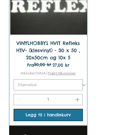
VINYLHOBBYS HVIT Refleks
HTV- (klesvinyl) - 30 x 50 ,
20x50cm og 10x 5
30,00 kr
Vanlig pris
Salgspris
Fra
27,00 kr
Inkludert MVA
|
Frakt tilkommer
Legg til i handlekurv