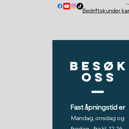
-
Bedriftskunder k
Besøk
oss
Fast åpningstid er
Mandag, onsdag og
fredag -
fra kl. 12-16,