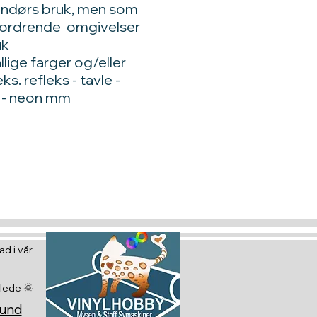
nendørs bruk, men som
utfordrende omgivelser
uk
lige farger og/eller
s. refleks - tavle -
nk - neon mm
d i vår
glede 🌞
sund