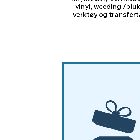
vinyl, weeding /plu
verktøy og transfer