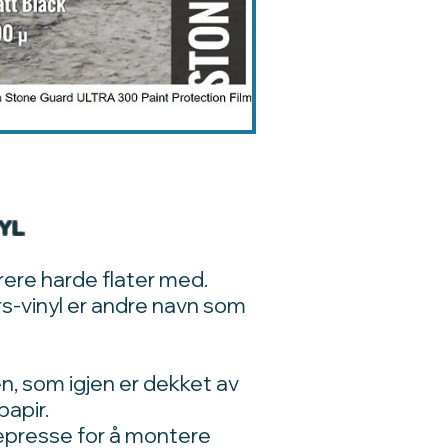
NYL
orere harde flater med.
rs-vinyl er andre navn som
n, som igjen er dekket av
papir.
epresse for å montere