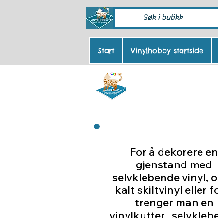
Start
Vinylhobby startside
Inf
For å dekorere en
gjenstand med
selvklebende vinyl, 
kalt skiltvinyl eller fo
trenger man en
vinylkutter, selvkleb