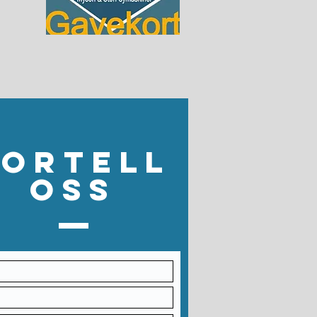
Fortell
oss