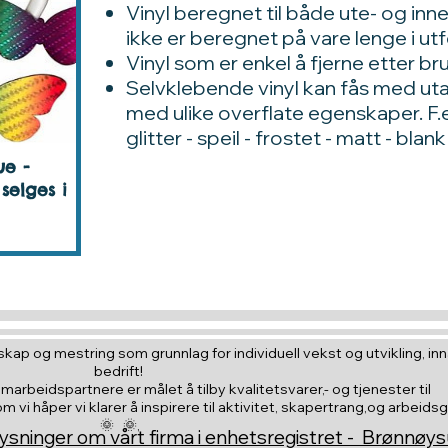
Vinyl beregnet til både ute- og in
ikke er beregnet på vare lenge i 
Vinyl som er enkel å fjerne etter br
Selvklebende vinyl kan fås med utal
med ulike overflate egenskaper. F.ek
glitter - speil - frostet - matt - bla
ue -
selges i
kap og mestring som grunnlag for individuell vekst og utvikling, inna
bedrift!
amarbeidspartnere er målet å tilby kvalitetsvarer,- og tjenester til
vi håper vi klarer å inspirere til aktivitet, skapertrang,og arbeids
🌞 🌞,
ysninger om vårt firma i enhetsregistret - Brønnøy