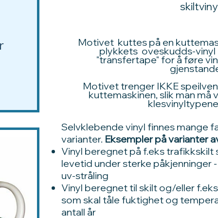
skiltvinyl
Motivet kuttes på en kuttemas
r
plykkets oveskudds-vinyl 
"transfertape" for å føre v
gjenstand
Motivet trenger IKKE speilven
kuttemaskinen, slik man må v
klesvinyltypene
Selvklebende vinyl finnes mange far
varianter.
Eksempler på varianter av
Vinyl beregnet på f.eks trafikkskilt
levetid under sterke påkjenninger -
uv-stråling
Vinyl beregnet til skilt og/eller f.ek
som skal tåle fuktighet og temperat
antall år