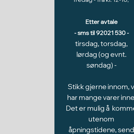
Etter avtale
- sms til 92021 530 -
tirsdag, torsdag,
lørdag (og evnt.
søndag) -
Stikk gjerne innom, v
har mange varer inne
Det er mulig å komm
utenom
åpningstidene, sen