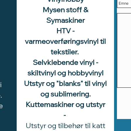
Mysen stoff &
Symaskiner
HTV -
varmeoverføringsvinyl til
tekstiler.
Selvklebende vinyl -
skiltvinyl og hobbyvinyl
Utstyr og "blanks" til vinyl
i
og sublimering.
.
Kuttemaskiner og utstyr
e
-
Utstyr og tilbehør til katt
d