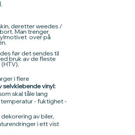
.
kin, deretter weedes /
bort. Man trenger
inylmotivet over på
en.
des før det sendes til
ed bruk av de fleste
 (HTV).
ger i flere
 selvklebende vinyl:
 som skal tåle lang
 temperatur - fuktighet -
s dekorering av biler,
urendringer i ett vist