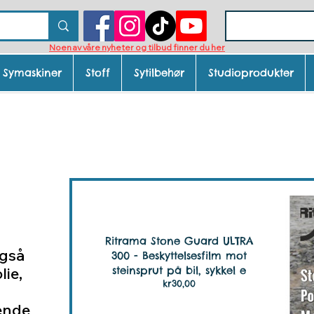
Noen av våre nyheter og tilbud finner du her
Symaskiner
Stoff
Sytilbehør
Studioprodukter
ormasjon om skiltvinyl / selvkleben
Ritrama Stone Guard ULTRA
også
300 - Beskyttelsesfilm mot
lie,
steinsprut på bil, sykkel e
Pris
kr30,00
ende