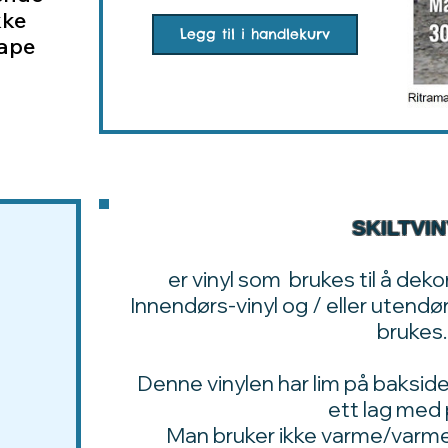
kke
Legg til i handlekurv
tape
SKILTVI
er vinyl som brukes til å dek
Innendørs-vinyl og / eller utendø
brukes.
Denne vinylen har lim på bakside
ett lag med 
Man bruker ikke varme/varm