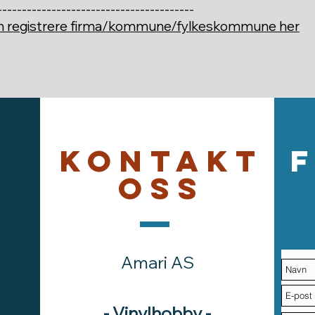
----------------------------------------
an registrere firma/kommune/fylkeskommune her
Kontakt
oss
Amari AS
- Vinylhobby -