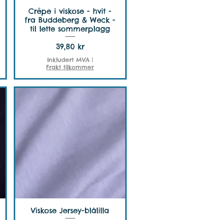
Crêpe i viskose - hvit -
fra Buddeberg & Weck -
til lette sommerplagg
Pris
39,80 kr
Inkludert MVA
|
Frakt tilkommer
Viskose Jersey-blålilla