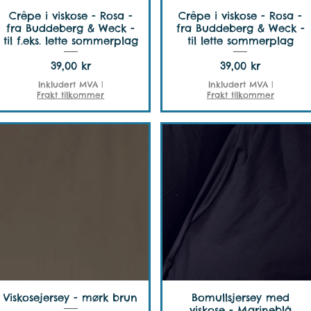
Crêpe i viskose - Rosa -
Crêpe i viskose - Rosa -
fra Buddeberg & Weck -
fra Buddeberg & Weck -
til f.eks. lette sommerplag
til lette sommerplag
Pris
Pris
39,00 kr
39,00 kr
Inkludert MVA
|
Inkludert MVA
|
Frakt tilkommer
Frakt tilkommer
Viskosejersey - mørk brun
Bomullsjersey med
viskose - Marineblå