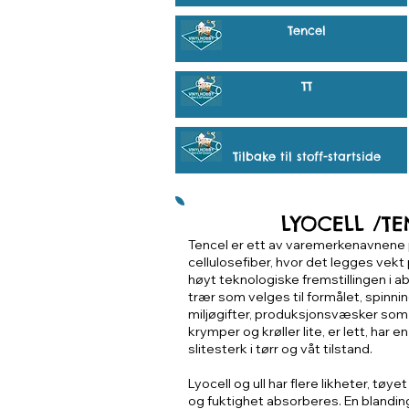
Tencel
TT
Tilbake til stoff-startside
LYOCELL /TE
Tencel er ett av varemerkenavnene på
cellulosefiber, hvor det legges vekt
høyt teknologiske fremstillingen i abs
trær som velges til formålet, spinn
miljøgifter, produksjonsvæsker som 
krymper og krøller lite, er lett, har en
slitesterk i tørr og våt tilstand.
Lyocell og ull har flere likheter, tøyet
og fuktighet absorberes. En blandin