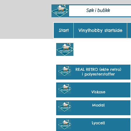
Start
Vinylhobby startside
Stoff
REAL RETRO (ekte retro)
i polyesterstoffer
Viskose
Modal
Lyocell