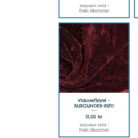
Inkludert MVA
|
Frakt tilkommer
Viskosefløyel -
BURGUNDER-RØD
Pris
15,00 kr
Inkludert MVA
|
Frakt tilkommer