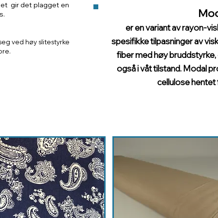
 det gir det plagget en
Mod
s.
er en variant av rayon-v
spesifikke tilpasninger av v
 seg ved høy slitestyrke
bre.
fiber med høy bruddstyrke,
også i våt tilstand. Modal 
cellulose hentet 
VISKOSE