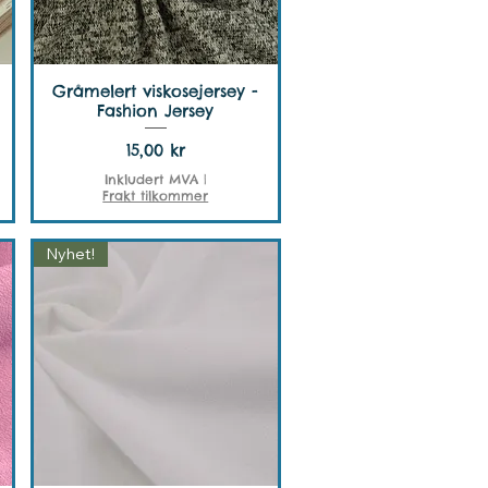
Gråmelert viskosejersey -
Fashion Jersey
Pris
15,00 kr
Inkludert MVA
|
Frakt tilkommer
Nyhet!