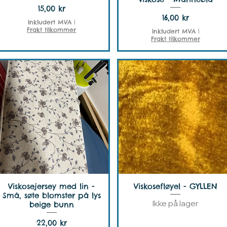
Pris
15,00 kr
Pris
16,00 kr
Inkludert MVA
|
Frakt tilkommer
Inkludert MVA
|
Frakt tilkommer
Viskosejersey med lin -
Viskosefløyel - GYLLEN
Små, søte blomster på lys
Ikke på lager
beige bunn
Pris
22,00 kr