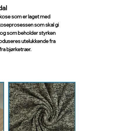
al
iskose som er laget med
iskoseprosessen som skal gi
 og som beholder styrken
produseres utelukkende fra
fra bjørketrær.