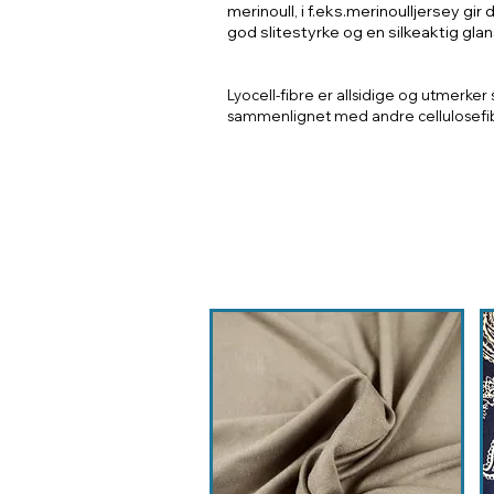
merinoull, i f.eks.merinoulljersey gir
god slitestyrke og en silkeaktig glan
Lyocell-fibre er allsidige og utmerker
sammenlignet med andre cellulosefi