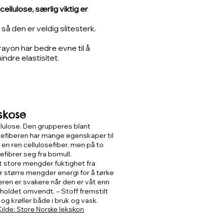
ellulose, særlig viktig er
så den er veldig slitesterk.
ayon har bedre evne til å
ndre elastisitet.
skose
ellulose. Den grupperes blant
sefiberen har mange egenskaper til
en ren cellulosefiber, men på to
efibrer seg fra bomull.
vt store mengder fuktighet fra
 større mengder energi for å tørke
eren er svakere når den er våt enn
orholdet omvendt. – Stoff fremstilt
og krøller både i bruk og vask.
Kilde: Store Norske leksikon