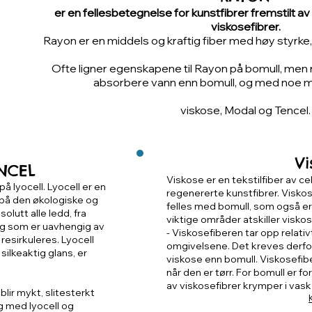
er en fellesbetegnelse for kunstfibrer fremstilt av c
viskosefibrer.
Rayon er en middels og kraftig fiber med høy styrke, 
Ofte ligner egenskapene til Rayon på bomull, men r
absorbere vann enn b
omull, og med noe mi
viskose, Modal og Tencel.
Vi
NCEL
Viskose er en tekstilfiber av c
 lyocell. Lyocell er en
regenererte kunstfibrer. Visko
 på den økologiske og
felles med bomull, som også er 
olutt alle ledd, fra
viktige områder atskiller viskos
ing som er uavhengig av
-
Viskosefiberen tar opp relati
resirkuleres. Lyocell
omgivelsene. Det kreves derfor
 silkeaktig glans, er
viskose enn bomull. Viskosefib
når den er tørr. For bomull er f
av viskosefibrer krymper i vask 
 blir mykt, slitesterkt
g med lyocell og