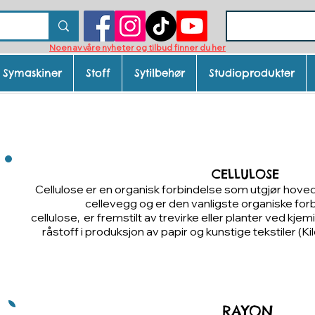
Noen av våre nyheter og tilbud finner du her
Symaskiner
Stoff
Sytilbehør
Studioprodukter
er fremstilt av cellulose - kun
CELLULOSE
Cellulose er en organisk forbindelse som utgjør hov
cellevegg og er den vanligste organiske forb
cellulose, er fremstilt av trevirke eller planter ved k
råstoff i produksjon av papir og kunstige tekstiler (K
RAYON