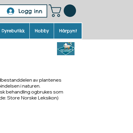
Logg inn
Dyrebutikk
Hobby
Hårpynt
stiber
edbestanddelen av plantenes
indelsen i naturen.
jemisk behandling ogbrukes som
ilde: Store Norske Leksikon)