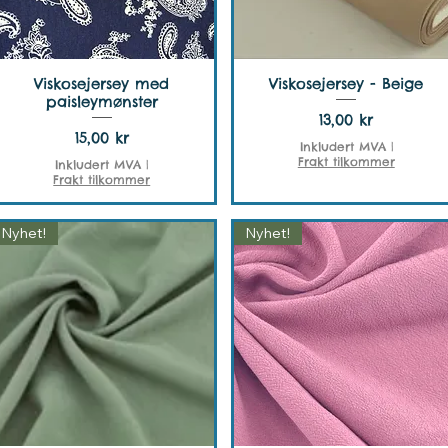
Viskosejersey med
Viskosejersey - Beige
paisleymønster
Pris
13,00 kr
Pris
15,00 kr
Inkludert MVA
|
Frakt tilkommer
Inkludert MVA
|
Frakt tilkommer
Nyhet!
Nyhet!