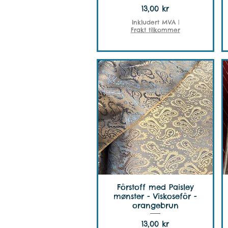
Pris
13,00 kr
Inkludert MVA
|
Frakt tilkommer
Fôrstoff med Paisley
mønster - Viskosefôr -
orangebrun
Pris
13,00 kr