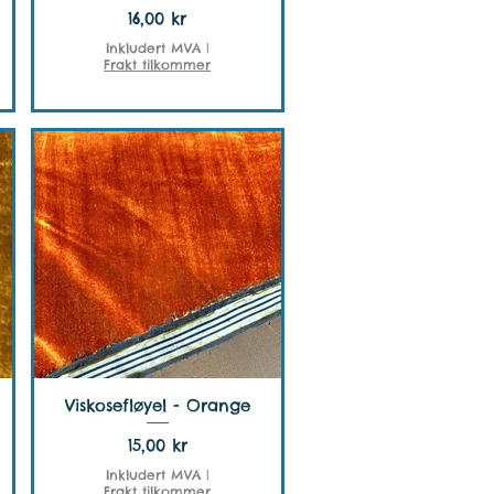
Pris
16,00 kr
Inkludert MVA
|
Frakt tilkommer
Viskosefløyel - Orange
Pris
15,00 kr
Inkludert MVA
|
Frakt tilkommer