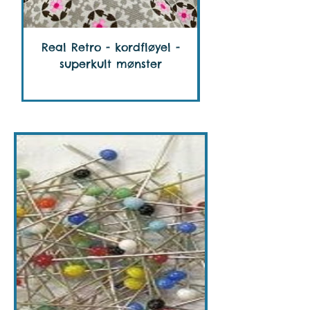
Real Retro - kordfløyel -
Real Retro - Kor
superkult mønster