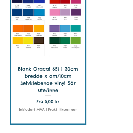
Blank Oracal 651 i 30cm
VH Smooth HTV 
bredde x dm/10cm
Selvklebende vinyl 5år
ute/inne
Salgspris
Fra
5,00 kr
Inkludert MVA
|
Frakt tilkommer