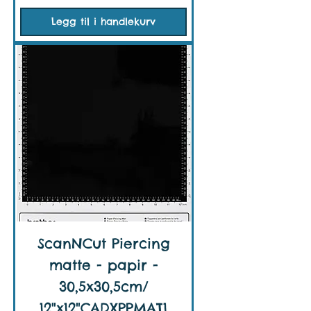
Legg til i handlekurv
ScanNCut Piercing
matte - papir -
30,5x30,5cm/
12"x12"CADXPPMAT1