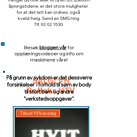
Trenger du noe, eller vil ta en titt utenom
åpningstidene, er det store muligheter
for at det lett kan ordnes, også
kveld/helg. Send en SMS/ring
Tlf. 92 02 1530
Besøk
bloggen vår
for
opplæringsvideoer og info om
maskinene våre!
På grunn av sykdom er det dessverre
SALG! VH
forsinkelser i forhold til søm av body
Refleks HTV
til stort barn og andre
"verkstedsoppgaver".
Tilbud 10% avslag
Tilbud 10% avslag