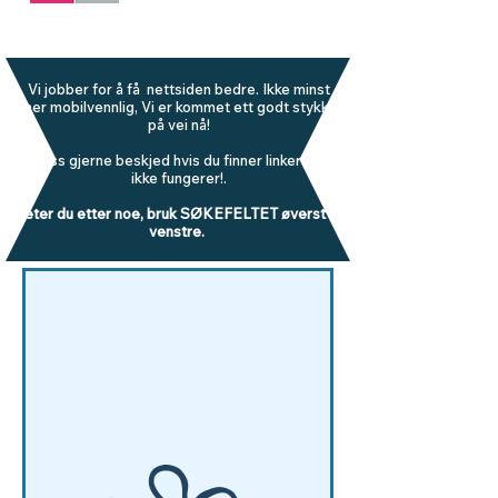
Vi jobber for å få nettsiden bedre. Ikke minst
mer mobilvennlig, Vi er kommet ett godt stykke
på vei nå!
Gi oss gjerne beskjed hvis du finner linker som
ikke fungerer!.
Leter du etter noe, bruk SØKEFELTET øverst til
venstre.