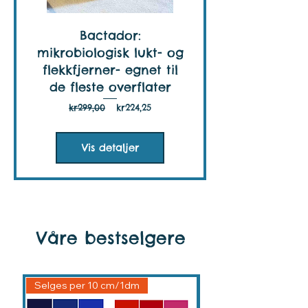
Bactador:
mikrobiologisk lukt- og
flekkfjerner- egnet til
de fleste overflater
Vanlig
Salgspris
kr299,00
kr224,25
pris
Vis detaljer
Våre bestselgere
Selges per 10 cm/1dm
Selges per 10 cm/1