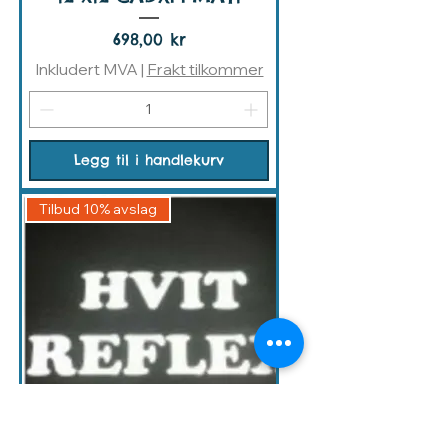
Pris
698,00 kr
Inkludert MVA
|
Frakt tilkommer
Legg til i handlekurv
Tilbud 10% avslag