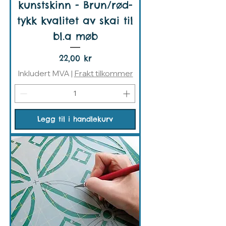
kunstskinn - Brun/rød-
tykk kvalitet av skai til
bl.a møb
Pris
22,00 kr
Inkludert MVA
|
Frakt tilkommer
Legg til i handlekurv