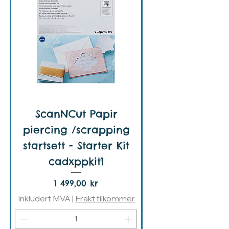
ScanNCut Papir
piercing /scrapping
startsett - Starter Kit
cadxppkit1
Pris
1 499,00 kr
Inkludert MVA
|
Frakt tilkommer