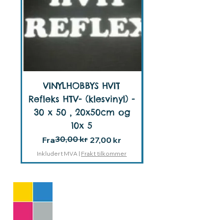
VINYLHOBBYS HVIT
Refleks HTV- (klesvinyl) -
Refleks HTV- (kl
30 x 50 , 20x50cm og
10x 5
30,00 kr
Vanlig pris
Salgspris
Fra
27,00 kr
Inkludert MVA
|
Frakt tilkommer
VH Smooth HTV
V
inylhobbys kjente,
populære klesvinyl kan
kjøpes i vår nettbutikk :)