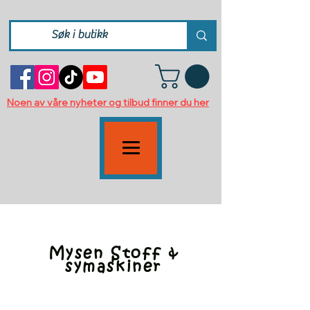
Noen av våre nyheter og tilbud finner du her
- Amari AS -
VINYLHOBBY
Mysen Stoff &
symaskiner
- Utstyr til kattehold og
smådyrsoppdrett -