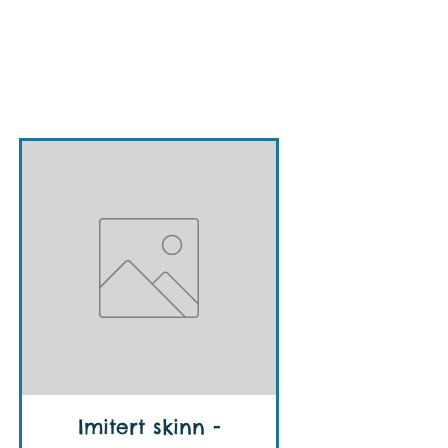
Varer som sist ble
lagt inn i
nettbutikken
Imitert skinn -