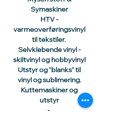
Symaskiner
HTV -
varmeoverføringsvinyl
til tekstiler.
Selvklebende vinyl -
skiltvinyl og hobbyvinyl
Utstyr og "blanks" til
vinyl og sublimering.
Kuttemaskiner og
utstyr
-
Utstyr og tilbehør til
katt og