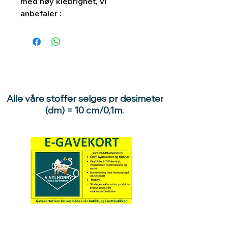
med høy klebrighet, vi
anbefaler :
Alle våre stoffer selges pr desimeter
(dm) = 10 cm/0,1m.
Hva med å gi ett gavekort