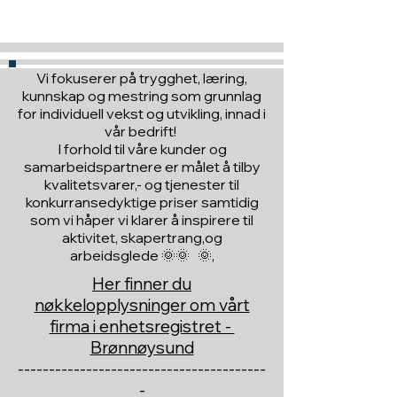
til en du vil glede :)
Vi fokuserer på trygghet, læring,
kunnskap og mestring som grunnlag
for individuell vekst og utvikling, innad i
vår bedrift!
I forhold til våre kunder og
samarbeidspartnere er målet å tilby
kvalitetsvarer,- og tjenester til
konkurransedyktige priser samtidig
som vi håper vi klarer å inspirere til
aktivitet, skapertrang,og
arbeidsglede 🌞🌞 🌞,
Her finner du
nøkkelopplysninger om vårt
firma i enhetsregistret -
Brønnøysund
----------------------------------------
-