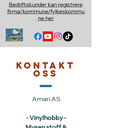
Bedriftskunder kan registrere
firma/kommune/fylkeskommu
ne her
Kontakt
oss
Amari AS
- Vinylhobby -
Mysen stoff &