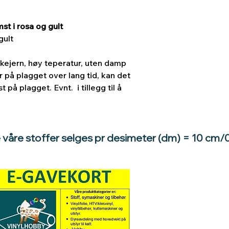
st i rosa og gult
gult
kejern, høy teperatur, uten damp
er på plagget over lang tid, kan det
 på plagget. Evnt. i tillegg til å
e våre stoffer selges pr desimeter (dm) = 10 cm/
Hva med å gi e
til en du vil