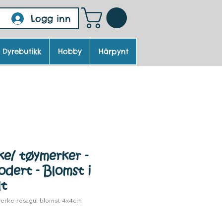
Logg inn
Dyrebutikk
Hobby
Hårpynt
e/ tøymerker -
odert - Blomst i
lt
merke-rosagul-blomst-4x4cm