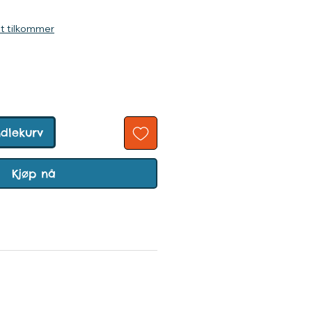
ris
kt tilkommer
ndlekurv
Kjøp nå