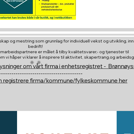
kap og mestring som grunnlag for individuell vekst og utvikling, inna
bedrift!
amarbeidspartnere er målet å tilby kvalitetsvarer,- og tjenester til
vi håper vi klarer å inspirere til aktivitet, skapertrang,og arbeids
🌞 🌞,
ysninger om vårt firma i enhetsregistret - Brønnøy
----------------------------------------
an registrere firma/kommune/fylkeskommune her