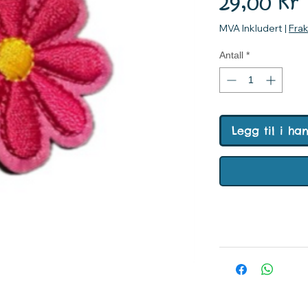
P
29,00 kr
MVA Inkludert
|
Fra
Antall
*
Legg til i ha