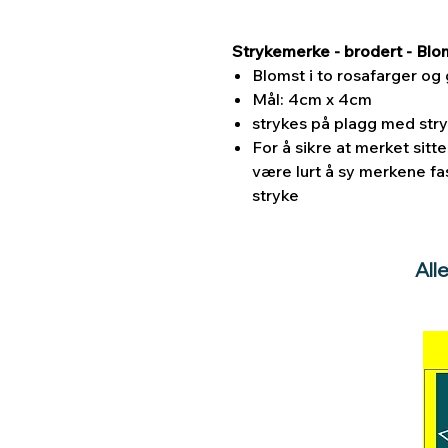
Strykemerke - brodert - Blom
Blomst i to rosafarger og 
Mål: 4cm x 4cm
strykes på plagg med stry
For å sikre at merket sitt
være lurt å sy merkene fast
stryke
All