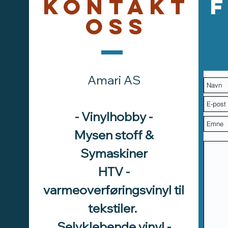
Kontakt
oss
Amari AS
- Vinylhobby -
Mysen stoff &
Symaskiner
HTV -
varmeoverføringsvinyl til
tekstiler.
Selvklebende vinyl -