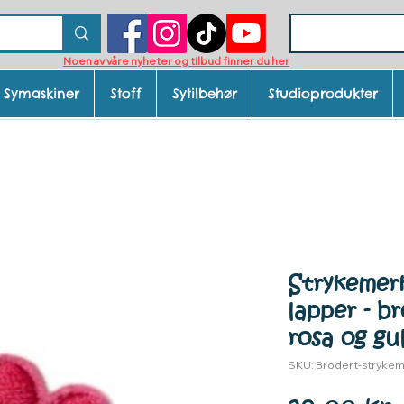
Noen av våre nyheter og tilbud finner du her
Symaskiner
Stoff
Sytilbehør
Studioprodukter
Strykemerk
lapper - br
rosa og gu
SKU: Brodert-stryke