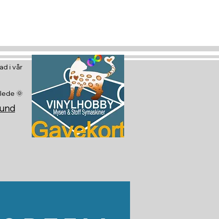
d i vår
glede 🌞
sund