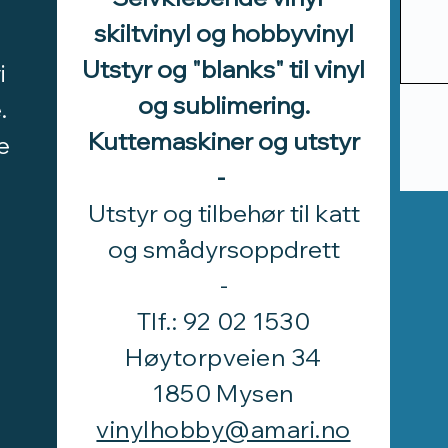
skiltvinyl og hobbyvinyl
Utstyr og "blanks" til vinyl
i
og sublimering.
.
Kuttemaskiner og utstyr
e
-
Utstyr og tilbehør til katt
d
og smådyrsoppdrett
​-
Tlf.: 92 02 1530
Høytorpveien 34
1850 Mysen
vinylhobby@amari.no