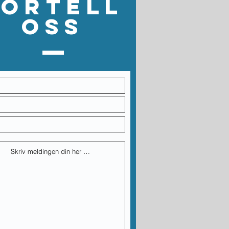
Fortell
oss