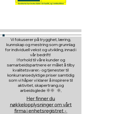
Hva med å gi ett gavekort
til en du vil glede :)
Vi fokuserer på trygghet, læring,
kunnskap og mestring som grunnlag
for individuell vekst og utvikling, innad i
vår bedrift!
I forhold til våre kunder og
samarbeidspartnere er målet å tilby
kvalitetsvarer,- og tjenester til
konkurransedyktige priser samtidig
som vi håper vi klarer å inspirere til
aktivitet, skapertrang,og
arbeidsglede 🌞🌞 🌞,
Her finner du
nøkkelopplysninger om vårt
firma i enhetsregistret -