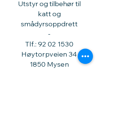
Utstyr og tilbehør til
katt og
smådyrsoppdrett
​-
Tlf.:
92 02 1530
Høytorpveien 34
1850 Mysen
vinylhobby@amari.no