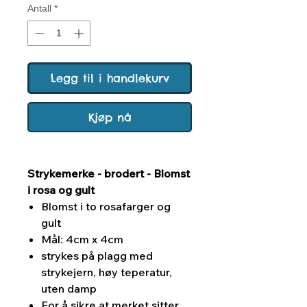
Antall
*
Legg til i handlekurv
Kjøp nå
Strykemerke - brodert - Blomst
i rosa og gult
Blomst i to rosafarger og
gult
Mål: 4cm x 4cm
strykes på plagg med
strykejern, høy teperatur,
uten damp
For å sikre at merket sitter