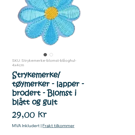
SKU: Strykemerke-blomst-blåoghul-
4x4cm
Strykemerke/
tøymerker - lapper -
brodert - Blomst i
blått og gult
Pris
29,00 kr
MVA Inkludert
|
Frakt tilkommer