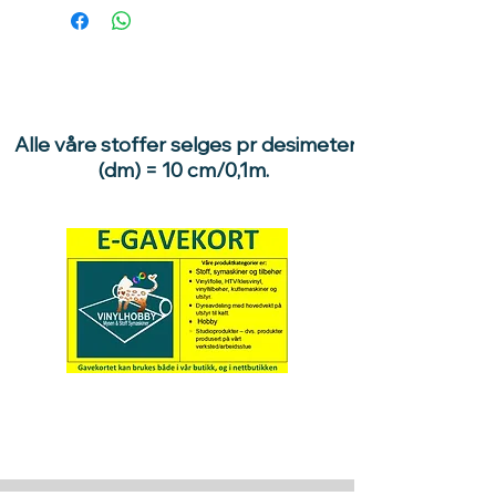
Alle våre stoffer selges pr desimeter
(dm) = 10 cm/0,1m.
Hva med å gi ett gavekort
til en du vil glede :)