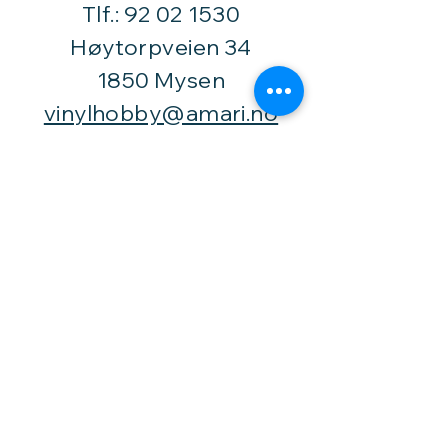
Tlf.:
92 02 1530
Høytorpveien 34
1850 Mysen
vinylhobby@amari.no
Besøk
oss