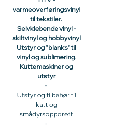
HTV -
varmeoverføringsvinyl
til tekstiler.
Selvklebende vinyl -
skiltvinyl og hobbyvinyl
Utstyr og "blanks" til
vinyl og sublimering.
Kuttemaskiner og
utstyr
-
Utstyr og tilbehør til
katt og
smådyrsoppdrett
​-