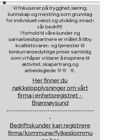
Vi fokuserer på trygghet, læring,
kunnskap og mestring som grunnlag
for individuell vekst og utvikling, innad i
vår bedrift!
I forhold til våre kunder og
samarbeidspartnere er målet å tilby
kvalitetsvarer,- og tjenester til
konkurransedyktige priser samtidig
som vi håper vi klarer å inspirere til
aktivitet, skapertrang,og
arbeidsglede 🌞🌞 🌞,
Her finner du
nøkkelopplysninger om vårt
firma i enhetsregistret -
Brønnøysund
----------------------------------------
-
Bedriftskunder kan registrere
firma/kommune/fylkeskommu