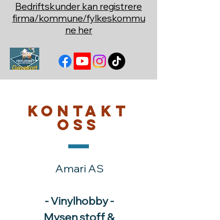
Bedriftskunder kan registrere
firma/kommune/fylkeskommu
ne her
Kontakt
oss
Amari AS
- Vinylhobby -
Mysen stoff &