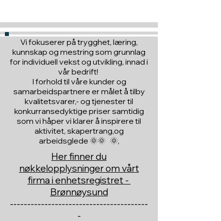
vann, tøymykner osv. Men når du
bruker antistatisk polyester, har du
ikke disse bekymringene. Stoffet
er behandlet slik at det ikke
Vi fokuserer på trygghet, læring,
oppstår statiske friksjoner.
kunnskap og mestring som grunnlag
for individuell vekst og utvikling, innad i
vår bedrift!
I forhold til våre kunder og
samarbeidspartnere er målet å tilby
kvalitetsvarer,- og tjenester til
konkurransedyktige priser samtidig
som vi håper vi klarer å inspirere til
aktivitet, skapertrang,og
arbeidsglede 🌞🌞 🌞,
Her finner du
nøkkelopplysninger om vårt
firma i enhetsregistret -
Brønnøysund
----------------------------------------
-