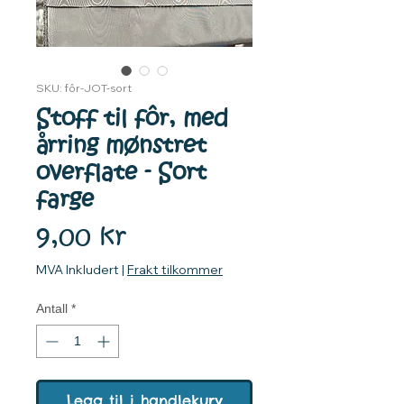
SKU: fôr-JOT-sort
Stoff til fôr, med
årring mønstret
overflate - Sort
farge
Pris
9,00 kr
MVA Inkludert
|
Frakt tilkommer
Antall
*
Legg til i handlekurv