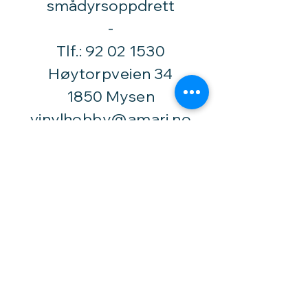
smådyrsoppdrett
​-
Tlf.:
92 02 1530
Høytorpveien 34
1850 Mysen
vinylhobby@amari.no
Besøk
oss