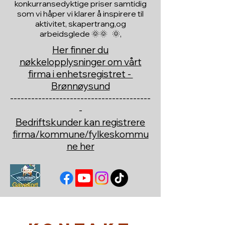
konkurransedyktige priser samtidig
som vi håper vi klarer å inspirere til
aktivitet, skapertrang,og
arbeidsglede 🌞🌞 🌞,
Her finner du
nøkkelopplysninger om vårt
firma i enhetsregistret -
Brønnøysund
----------------------------------------
-
Bedriftskunder kan registrere
firma/kommune/fylkeskommu
ne her