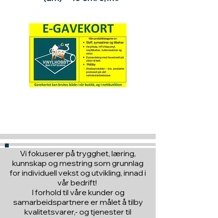
Hva med å gi ett gavekort
til en du vil glede :)
Vi fokuserer på trygghet, læring,
kunnskap og mestring som grunnlag
for individuell vekst og utvikling, innad i
vår bedrift!
I forhold til våre kunder og
samarbeidspartnere er målet å tilby
kvalitetsvarer,- og tjenester til