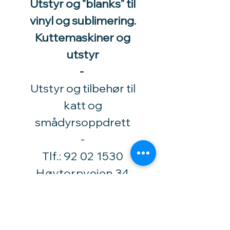
Utstyr og "blanks" til
vinyl og sublimering.
Kuttemaskiner og
utstyr
-
Utstyr og tilbehør til
katt og
smådyrsoppdrett
​-
Tlf.:
92 02 1530
Høytorpveien 34
1850 Mysen
vinylhobby@amari.no