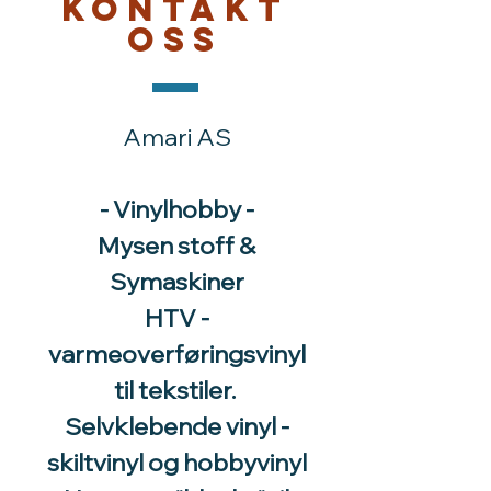
Kontakt
oss
Amari AS
- Vinylhobby -
Mysen stoff &
Symaskiner
HTV -
varmeoverføringsvinyl
til tekstiler.
Selvklebende vinyl -
skiltvinyl og hobbyvinyl