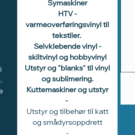
Symaskiner
HTV -
varmeoverføringsvinyl til
tekstiler.
Selvklebende vinyl -
skiltvinyl og hobbyvinyl
Utstyr og "blanks" til vinyl
i
og sublimering.
.
Kuttemaskiner og utstyr
e
-
Utstyr og tilbehør til katt
d
og smådyrsoppdrett
​-