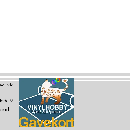
tt gavekort
 glede :)
d i vår
glede 🌞
sund