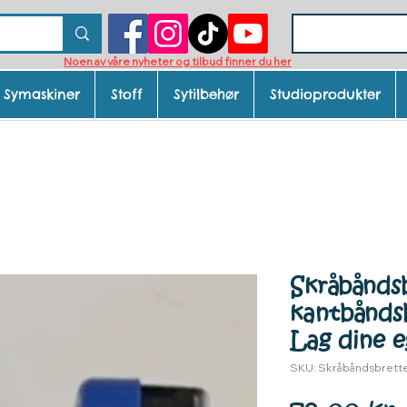
Noen av våre nyheter og tilbud finner du her
Symaskiner
Stoff
Sytilbehør
Studioprodukter
Skråbåndsb
kantbåndsb
Lag dine e
SKU: Skråbåndsbrett