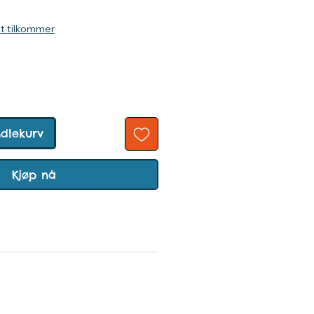
ris
kt tilkommer
ndlekurv
Kjøp nå