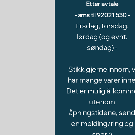
Etter avtale
- sms til 92021 530 -
tirsdag, torsdag,
lørdag (og evnt.
søndag) -
Stikk gjerne innom, v
har mange varer inne
Det er mulig å komm
utenom
åpningstidene, sen
en melding/ring og
spør :)