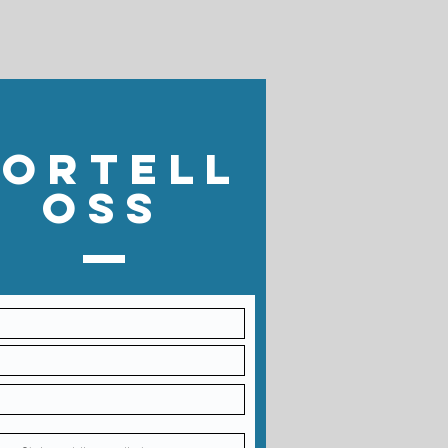
Fortell
oss