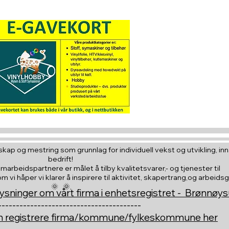
Hva med å gi e
til en du vil
kap og mestring som grunnlag for individuell vekst og utvikling, inna
bedrift!
amarbeidspartnere er målet å tilby kvalitetsvarer,- og tjenester til
vi håper vi klarer å inspirere til aktivitet, skapertrang,og arbeids
🌞 🌞,
ysninger om vårt firma i enhetsregistret - Brønnøy
----------------------------------------
an registrere firma/kommune/fylkeskommune her