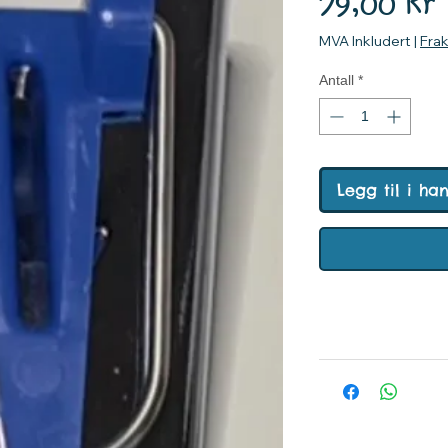
P
79,00 kr
MVA Inkludert
|
Fra
Antall
*
Legg til i ha