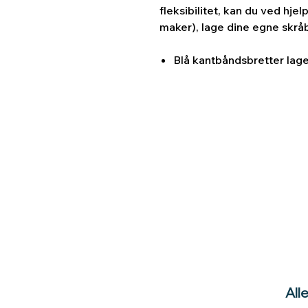
fleksibilitet, kan du ved hje
maker), lage dine egne skråb
Blå kantbåndsbretter lag
All