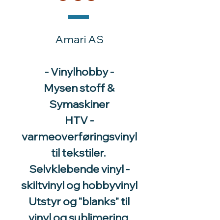
Amari AS
- Vinylhobby -
Mysen stoff &
Symaskiner
HTV -
varmeoverføringsvinyl
til tekstiler.
Selvklebende vinyl -
skiltvinyl og hobbyvinyl
Utstyr og "blanks" til
vinyl og sublimering.