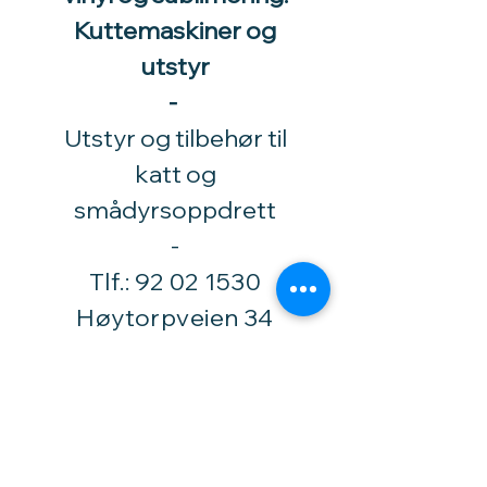
Kuttemaskiner og
utstyr
-
Utstyr og tilbehør til
katt og
smådyrsoppdrett
​-
Tlf.:
92 02 1530
Høytorpveien 34
1850 Mysen
vinylhobby@amari.no