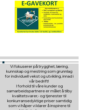
Hva med å gi ett gavekort
til en du vil glede :)
Vi fokuserer på trygghet, læring,
kunnskap og mestring som grunnlag
for individuell vekst og utvikling, innad i
vår bedrift!
I forhold til våre kunder og
samarbeidspartnere er målet å tilby
kvalitetsvarer,- og tjenester til
konkurransedyktige priser samtidig
som vi håper vi klarer å inspirere til