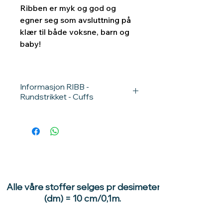
Ribben er myk og god og
egner seg som avsluttning på
klær til både voksne, barn og
baby!
Informasjon RIBB -
Rundstrikket - Cuffs
92% bomull, 8% elastan
Øko-Tex standard 100
Stretch: Ja
Vekt: 280 gr/m2
Bredde: 70 cm - tubestrikk - 35
cm bred i to lag
Vask : 40 grader
Alle våre stoffer selges pr desimeter
Prisen er oppgitt
(dm) = 10 cm/0,1m.
pr desimeter/10 cm (f.eks 1,2
meter = 12 stk)