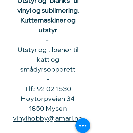
Utstyr og "blanks" til
vinyl og sublimering.
Kuttemaskiner og
utstyr
-
Utstyr og tilbehør til
katt og
smådyrsoppdrett
​-
Tlf.:
92 02 1530
Høytorpveien 34
1850 Mysen
vinylhobby@amari.no