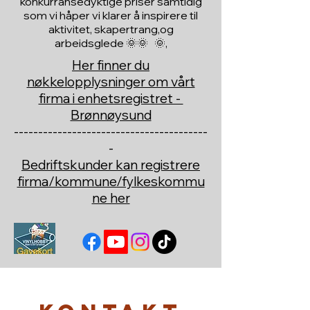
konkurransedyktige priser samtidig
som vi håper vi klarer å inspirere til
aktivitet, skapertrang,og
arbeidsglede 🌞🌞 🌞,
Her finner du
nøkkelopplysninger om vårt
firma i enhetsregistret -
Brønnøysund
----------------------------------------
-
Bedriftskunder kan registrere
firma/kommune/fylkeskommu
ne her