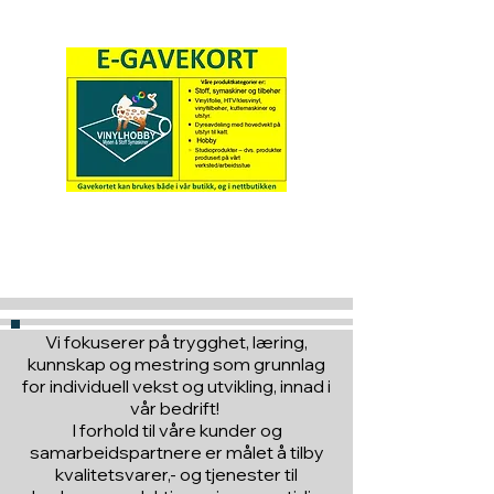
Hva med å gi ett gavekort
til en du vil glede :)
Vi fokuserer på trygghet, læring,
kunnskap og mestring som grunnlag
for individuell vekst og utvikling, innad i
vår bedrift!
I forhold til våre kunder og
samarbeidspartnere er målet å tilby
kvalitetsvarer,- og tjenester til