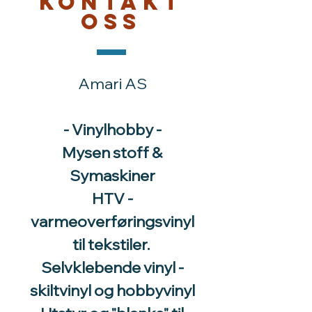
Kontakt
oss
Amari AS
- Vinylhobby -
Mysen stoff &
Symaskiner
HTV -
varmeoverføringsvinyl
til tekstiler.
Selvklebende vinyl -
skiltvinyl og hobbyvinyl