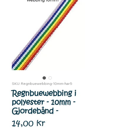
SKU: Regnbuewebbing-10mm-har5
Regnbuewebbing i
polyester - 10mm -
Gjordebånd -
Pris
14,00 kr