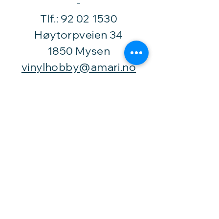
​-
Tlf.:
92 02 1530
Høytorpveien 34
1850 Mysen
vinylhobby@amari.no
Besøk
oss