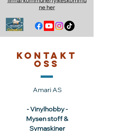
firma/kommune/fylkeskommu
ne her
Kontakt
oss
Amari AS
- Vinylhobby -
Mysen stoff &
Symaskiner