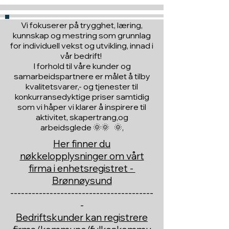
Vi fokuserer på trygghet, læring,
kunnskap og mestring som grunnlag
for individuell vekst og utvikling, innad i
vår bedrift!
I forhold til våre kunder og
samarbeidspartnere er målet å tilby
kvalitetsvarer,- og tjenester til
konkurransedyktige priser samtidig
som vi håper vi klarer å inspirere til
aktivitet, skapertrang,og
arbeidsglede 🌞🌞 🌞,
Her finner du
nøkkelopplysninger om vårt
firma i enhetsregistret -
Brønnøysund
----------------------------------------
-
Bedriftskunder kan registrere