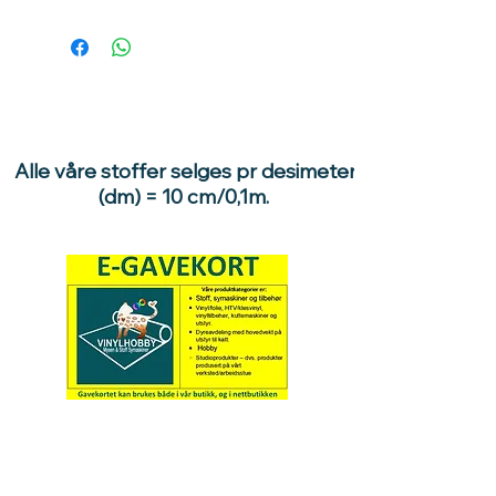
Alle våre stoffer selges pr desimeter
(dm) = 10 cm/0,1m.
Hva med å gi ett gavekort
til en du vil glede :)