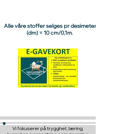
Alle våre stoffer selges pr desimeter
(dm) = 10 cm/0,1m.
Hva med å gi ett gavekort
til en du vil glede :)
Vi fokuserer på trygghet, læring,