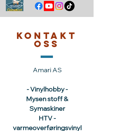
Kontakt
oss
Amari AS
- Vinylhobby -
Mysen stoff &
Symaskiner
HTV -
varmeoverføringsvinyl