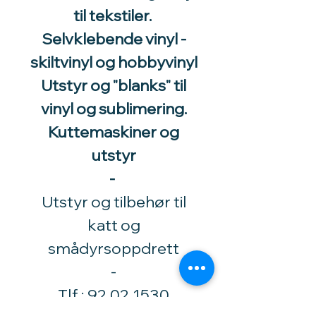
til tekstiler.
Selvklebende vinyl -
skiltvinyl og hobbyvinyl
Utstyr og "blanks" til
vinyl og sublimering.
Kuttemaskiner og
utstyr
-
Utstyr og tilbehør til
katt og
smådyrsoppdrett
​-
Tlf.:
92 02 1530