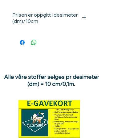
Prisen er oppgitt i desimeter
(dm)/10cm
Ganger du prisen med 10, får du pris
pr meter.
1 dm = 10 cm / 0,1meter.
10dm = 100cm / 1 meter.
Eksempler:
Ønsker du 1 meter stoff, velg
10 enheter . 10 stk x 1dm =
Alle våre stoffer selges pr desimeter
10dm/1 meter.
(dm) = 10 cm/0,1m.
Ønsker du 1,7 meter stoff, velger du
17 enheter, 17stk x 1 dm =
17dm/1,7m