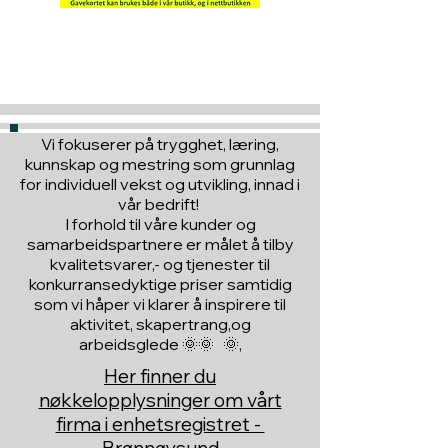
Hva med å gi ett gavekort
til en du vil glede :)
Vi fokuserer på trygghet, læring,
kunnskap og mestring som grunnlag
for individuell vekst og utvikling, innad i
vår bedrift!
I forhold til våre kunder og
samarbeidspartnere er målet å tilby
kvalitetsvarer,- og tjenester til
konkurransedyktige priser samtidig
som vi håper vi klarer å inspirere til
aktivitet, skapertrang,og
arbeidsglede 🌞🌞 🌞,
Her finner du
nøkkelopplysninger om vårt
firma i enhetsregistret -