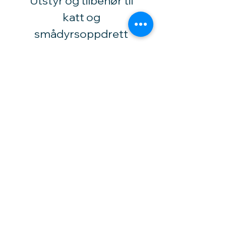
Utstyr og tilbehør til
katt og
smådyrsoppdrett
​-
Tlf.:
92 02 1530
Høytorpveien 34
1850 Mysen
vinylhobby@amari.no