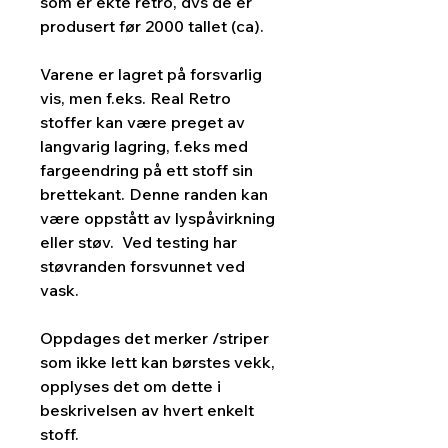
som er ekte retro, dvs de er
produsert før 2000 tallet (ca).
Varene er lagret på forsvarlig
vis, men f.eks. Real Retro
stoffer kan være preget av
langvarig lagring, f.eks med
fargeendring på ett stoff sin
brettekant. Denne randen kan
være oppstått av lyspåvirkning
eller støv. Ved testing har
støvranden forsvunnet ved
vask.
Oppdages det merker /striper
som ikke lett kan børstes vekk,
opplyses det om dette i
beskrivelsen av hvert enkelt
stoff.