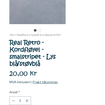
SKU: RealRetro-lysblå-kordløyel-b150
Real Retro -
Kordfløyel -
smalstripet - Lys
blå/støvblå
Pris
20,00 kr
MVA Inkludert
|
Frakt tilkommer
Antall
*