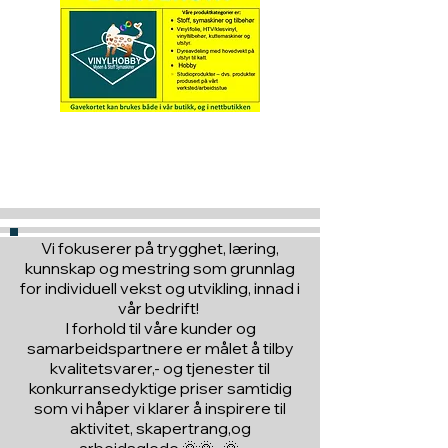
støvranden forsvunnet ved vask.
Hva med å gi ett gavekort
til en du vil glede :)
Vi fokuserer på trygghet, læring,
kunnskap og mestring som grunnlag
for individuell vekst og utvikling, innad i
vår bedrift!
I forhold til våre kunder og
samarbeidspartnere er målet å tilby
kvalitetsvarer,- og tjenester til
konkurransedyktige priser samtidig
som vi håper vi klarer å inspirere til
aktivitet, skapertrang,og