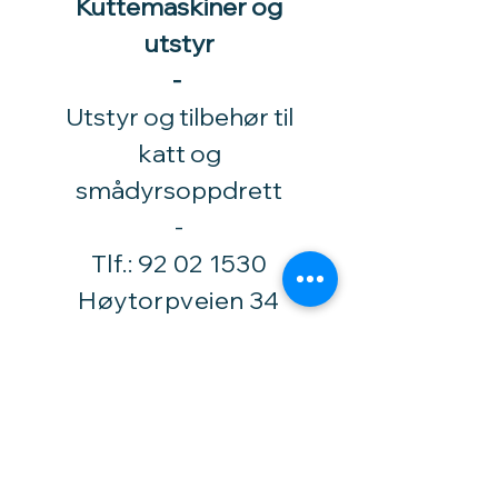
Kuttemaskiner og
utstyr
-
Utstyr og tilbehør til
katt og
smådyrsoppdrett
​-
Tlf.:
92 02 1530
Høytorpveien 34
1850 Mysen
vinylhobby@amari.no