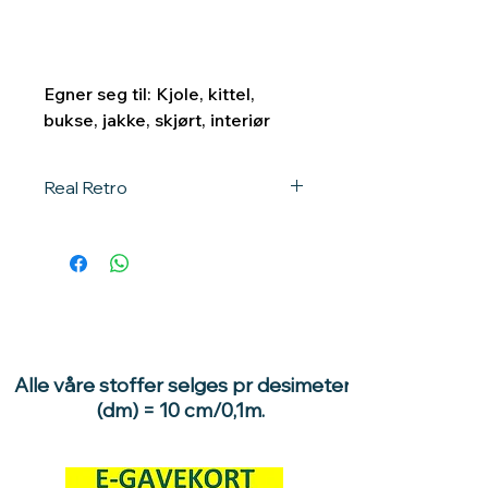
Egner seg til: Kjole, kittel,
bukse, jakke, skjørt, interiør
Real Retro
Real Retro
er stoffruller eller andre
varer vi har kommet over som er
ekte retro, dvs de er produsert før
2000 tallet (ca).
Varene er lagret på forsvarlig vis,
men f.eks. Real Retro stoffer kan
Alle våre stoffer selges pr desimeter
være preget av langvarig lagring,
(dm) = 10 cm/0,1m.
f.eks med fargeendring på ett stoff
sin brettekant. Denne randen kan
være oppstått av lyspåvirkning
eller støv. Ved testing har