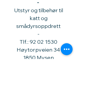
-
Utstyr og tilbehør til
katt og
smådyrsoppdrett
​-
Tlf.:
92 02 1530
Høytorpveien 34
1850 Mysen
vinylhobby@amari.no