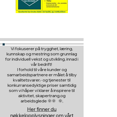
Hva med å gi ett gavekort
til en du vil glede :)
Vi fokuserer på trygghet, læring,
kunnskap og mestring som grunnlag
for individuell vekst og utvikling, innad i
vår bedrift!
I forhold til våre kunder og
samarbeidspartnere er målet å tilby
kvalitetsvarer,- og tjenester til
konkurransedyktige priser samtidig
som vi håper vi klarer å inspirere til
aktivitet, skapertrang,og
arbeidsglede 🌞🌞 🌞,
Her finner du
nøkkelopplysninger om vårt