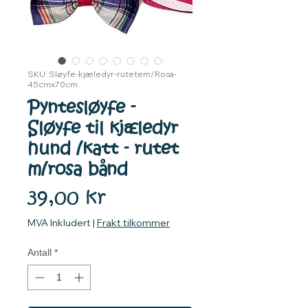
SKU: Sløyfe-kjæledyr-rutetem/Rosa-
45cmx70cm
Pyntesløyfe -
Sløyfe til kjæledyr
hund /katt - rutet
m/rosa bånd
Pris
39,00 kr
MVA Inkludert
|
Frakt tilkommer
Antall
*