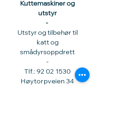
Kuttemaskiner og
utstyr
-
Utstyr og tilbehør til
katt og
smådyrsoppdrett
​-
Tlf.:
92 02 1530
Høytorpveien 34
1850 Mysen
vinylhobby@amari.no