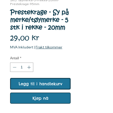
SKU: Tøymerke-5-i-rekke-20mm-
Prestekrage-95mm
Prestekrage - Sy på
merke/tøymerke - 5
stk i rekke - 20mm
Pris
29,00 kr
MVA Inkludert
|
Frakt tilkommer
Antall
*
Legg til i handlekurv
Kjøp nå