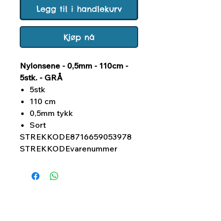
Legg til i handlekurv
Kjøp nå
Nylonsene - 0,5mm - 110cm -
5stk. - GRÅ
5stk
110 cm
0,5mm tykk
Sort
STREKKODE
8716659053978
STREKKODE
varenummer