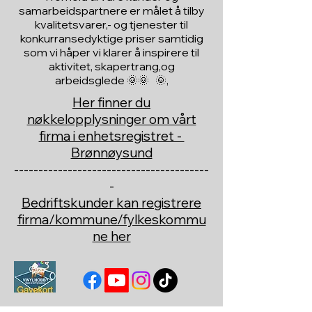
samarbeidspartnere er målet å tilby
kvalitetsvarer,- og tjenester til
konkurransedyktige priser samtidig
som vi håper vi klarer å inspirere til
aktivitet, skapertrang,og
arbeidsglede 🌞🌞 🌞,
Her finner du
nøkkelopplysninger om vårt
firma i enhetsregistret -
Brønnøysund
----------------------------------------
-
Bedriftskunder kan registrere
firma/kommune/fylkeskommu
ne her