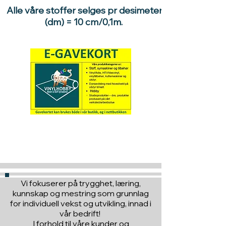
Alle våre stoffer selges pr desimeter
(dm) = 10 cm/0,1m.
Hva med å gi ett gavekort
til en du vil glede :)
Vi fokuserer på trygghet, læring,
kunnskap og mestring som grunnlag
for individuell vekst og utvikling, innad i
vår bedrift!
I forhold til våre kunder og