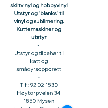
skiltvinyl og hobbyvinyl
Utstyr og "blanks" til
vinyl og sublimering.
Kuttemaskiner og
utstyr
-
Utstyr og tilbehør til
katt og
smådyrsoppdrett
​-
Tlf.:
92 02 1530
Høytorpveien 34
1850 Mysen