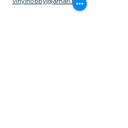
vinylhobby@amari.no
Besøk
oss
Fast åpningstid er
Mandag,
onsdag og fredag -
fra kl. 12-16,