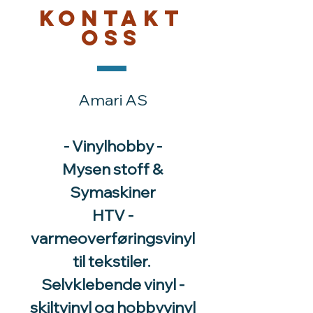
Kontakt
oss
Amari AS
- Vinylhobby -
Mysen stoff &
Symaskiner
HTV -
varmeoverføringsvinyl
til tekstiler.
Selvklebende vinyl -
skiltvinyl og hobbyvinyl