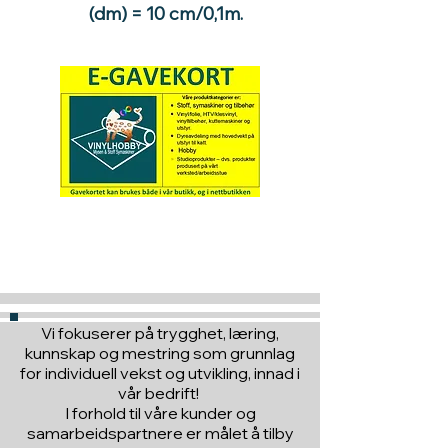
(dm) = 10 cm/0,1m.
Hva med å gi ett gavekort
til en du vil glede :)
Vi fokuserer på trygghet, læring,
kunnskap og mestring som grunnlag
for individuell vekst og utvikling, innad i
vår bedrift!
I forhold til våre kunder og
samarbeidspartnere er målet å tilby