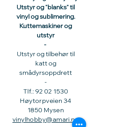
Utstyr og "blanks" til
vinyl og sublimering.
Kuttemaskiner og
utstyr
-
Utstyr og tilbehør til
katt og
smådyrsoppdrett
​-
Tlf.:
92 02 1530
Høytorpveien 34
1850 Mysen
vinylhobby@amari.no