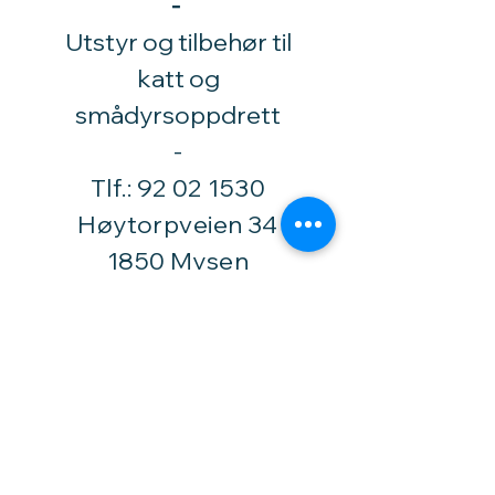
-
Utstyr og tilbehør til
katt og
smådyrsoppdrett
​-
Tlf.:
92 02 1530
Høytorpveien 34
1850 Mysen
vinylhobby@amari.no