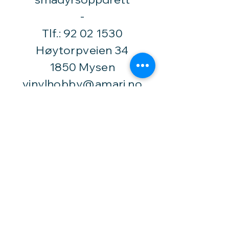
​-
Tlf.:
92 02 1530
Høytorpveien 34
1850 Mysen
vinylhobby@amari.no
Besøk
oss