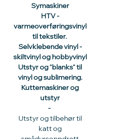
Symaskiner
HTV -
varmeoverføringsvinyl
til tekstiler.
Selvklebende vinyl -
skiltvinyl og hobbyvinyl
Utstyr og "blanks" til
vinyl og sublimering.
Kuttemaskiner og
utstyr
-
Utstyr og tilbehør til
katt og
smådyrsoppdrett