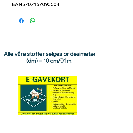
EAN
5707167093504
Alle våre stoffer selges pr desimeter
(dm) = 10 cm/0,1m.
Hva med å gi ett gavekort
til en du vil glede :)