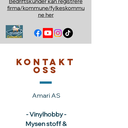
Bedriftskunder kan registrere
firma/kommune/fylkeskommu
ne her
Kontakt
oss
Amari AS
- Vinylhobby -
Mysen stoff &