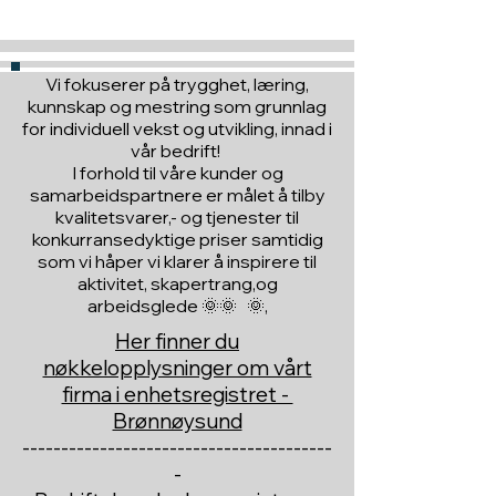
Vi fokuserer på trygghet, læring,
kunnskap og mestring som grunnlag
for individuell vekst og utvikling, innad i
vår bedrift!
I forhold til våre kunder og
samarbeidspartnere er målet å tilby
kvalitetsvarer,- og tjenester til
konkurransedyktige priser samtidig
som vi håper vi klarer å inspirere til
aktivitet, skapertrang,og
arbeidsglede 🌞🌞 🌞,
Her finner du
nøkkelopplysninger om vårt
firma i enhetsregistret -
Brønnøysund
----------------------------------------
-