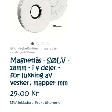
SKU: Veskelås-18mm-magnetlås-
sølvfarget-18mm
Magnetlås - SØLV -
18mm - i 4 deler -
for lukking av
vesker, mapper mm
Pris
29,00 kr
MVA Inkludert
|
Frakt tilkommer