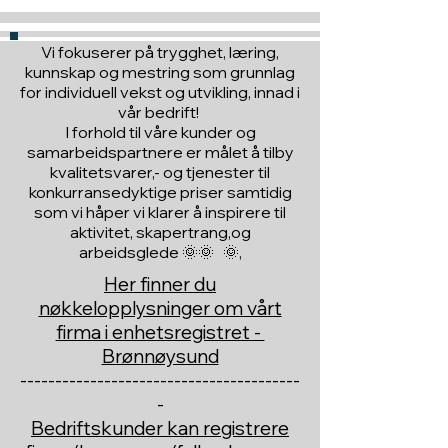
Vi fokuserer på trygghet, læring,
kunnskap og mestring som grunnlag
for individuell vekst og utvikling, innad i
vår bedrift!
I forhold til våre kunder og
samarbeidspartnere er målet å tilby
kvalitetsvarer,- og tjenester til
konkurransedyktige priser samtidig
som vi håper vi klarer å inspirere til
aktivitet, skapertrang,og
arbeidsglede 🌞🌞 🌞,
Her finner du
nøkkelopplysninger om vårt
firma i enhetsregistret -
Brønnøysund
----------------------------------------
-
Bedriftskunder kan registrere