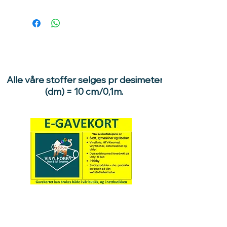
Alle våre stoffer selges pr desimeter
(dm) = 10 cm/0,1m.
Hva med å gi ett gavekort
til en du vil glede :)