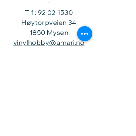
​-
Tlf.:
92 02 1530
Høytorpveien 34
1850 Mysen
vinylhobby@amari.no
Besøk
oss