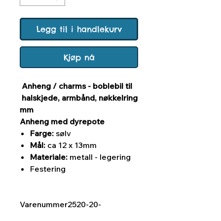
Legg til i handlekurv
Kjøp nå
Anheng / charms - boblebil til
halskjede, armbånd, nøkkelring
mm
Anheng med dyrepote
Farge:
sølv
Mål:
ca 12 x 13mm
Materiale:
metall - legering
Festering
Varenummer
2520-20-