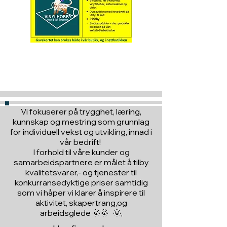
Hva med å gi ett gavekort
til en du vil glede :)
Vi fokuserer på trygghet, læring,
kunnskap og mestring som grunnlag
for individuell vekst og utvikling, innad i
vår bedrift!
I forhold til våre kunder og
samarbeidspartnere er målet å tilby
kvalitetsvarer,- og tjenester til
konkurransedyktige priser samtidig
som vi håper vi klarer å inspirere til
aktivitet, skapertrang,og
arbeidsglede 🌞🌞 🌞,