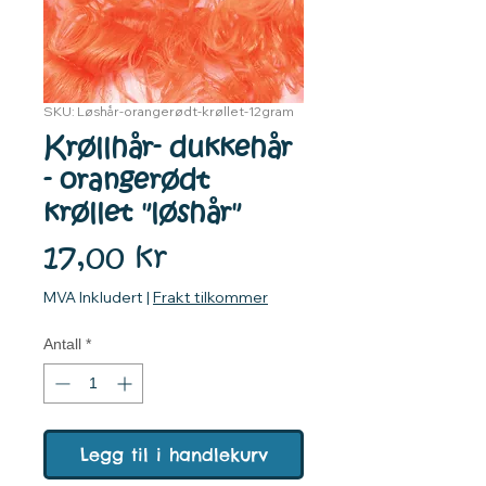
SKU: Løshår-orangerødt-krøllet-12gram
Krøllhår- dukkehår
- orangerødt
krøllet "løshår"
Pris
17,00 kr
MVA Inkludert
|
Frakt tilkommer
Antall
*
Legg til i handlekurv