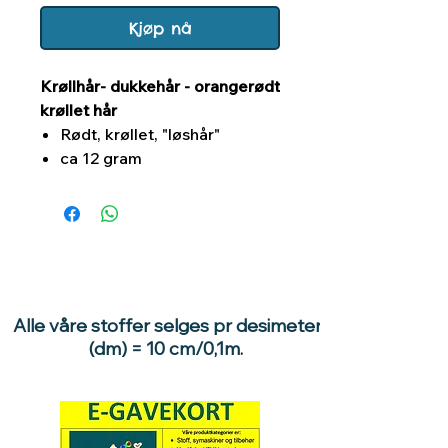
Kjøp nå
Krøllhår- dukkehår - orangerødt
krøllet hår
Rødt, krøllet, "løshår"
ca 12 gram
Alle våre stoffer selges pr desimeter
(dm) = 10 cm/0,1m.