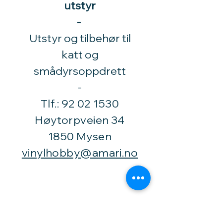
utstyr
-
Utstyr og tilbehør til
katt og
smådyrsoppdrett
​-
Tlf.:
92 02 1530
Høytorpveien 34
1850 Mysen
vinylhobby@amari.no