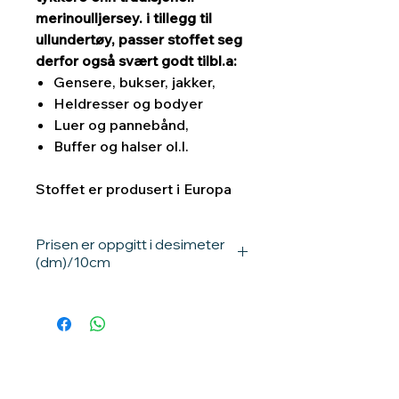
merinoulljersey. i tillegg til
ullundertøy, passer stoffet seg
derfor også svært godt tilbl.a:
Gensere, bukser, jakker,
Heldresser og bodyer
Luer og pannebånd,
Buffer og halser ol.l.
Stoffet er produsert i Europa
Prisen er oppgitt i desimeter
(dm)/10cm
Ganger du prisen med 10, får du pris
pr meter.
1 dm = 10 cm / 0,1meter.
10dm = 100cm / 1 meter.
Eksempler:
Ønsker du 1 meter stoff, velg