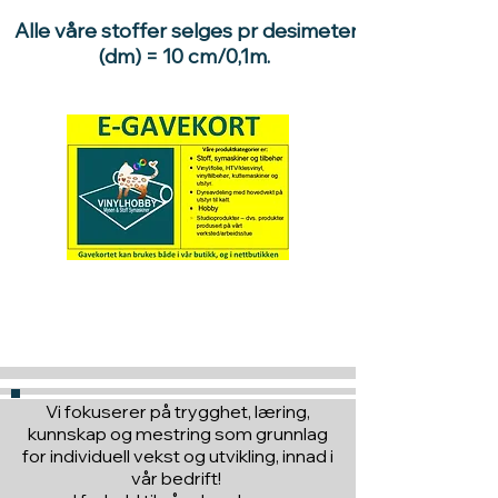
10 enheter . 10 stk x 1dm =
Alle våre stoffer selges pr desimeter
10dm/1 meter.
(dm) = 10 cm/0,1m.
Ønsker du 1,7 meter stoff, velger du
17 enheter, 17stk x 1 dm =
17dm/1,7m
Hva med å gi ett gavekort
til en du vil glede :)
Vi fokuserer på trygghet, læring,
kunnskap og mestring som grunnlag
for individuell vekst og utvikling, innad i
vår bedrift!