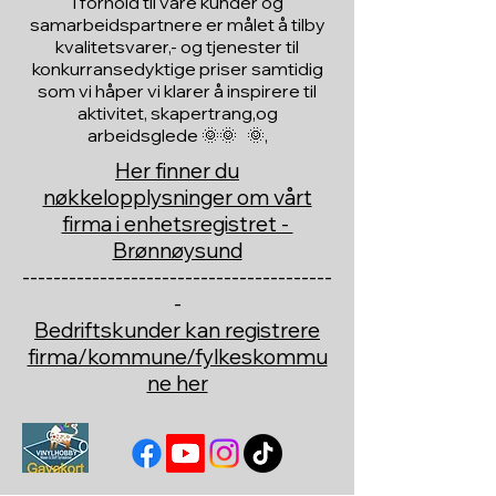
I forhold til våre kunder og
samarbeidspartnere er målet å tilby
kvalitetsvarer,- og tjenester til
konkurransedyktige priser samtidig
som vi håper vi klarer å inspirere til
aktivitet, skapertrang,og
arbeidsglede 🌞🌞 🌞,
Her finner du
nøkkelopplysninger om vårt
firma i enhetsregistret -
Brønnøysund
----------------------------------------
-
Bedriftskunder kan registrere
firma/kommune/fylkeskommu
ne her