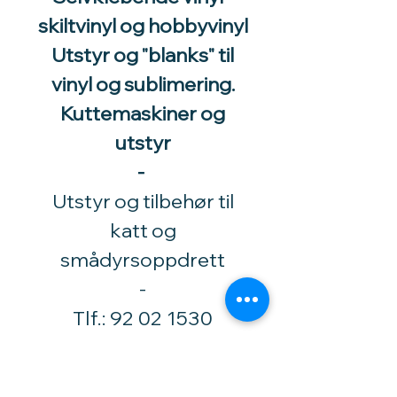
skiltvinyl og hobbyvinyl
Utstyr og "blanks" til
vinyl og sublimering.
Kuttemaskiner og
utstyr
-
Utstyr og tilbehør til
katt og
smådyrsoppdrett
​-
Tlf.:
92 02 1530
Høytorpveien 34
1850 Mysen