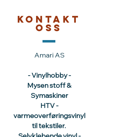
Kontakt
oss
Amari AS
- Vinylhobby -
Mysen stoff &
Symaskiner
HTV -
varmeoverføringsvinyl
til tekstiler.
Selvklebende vinyl -