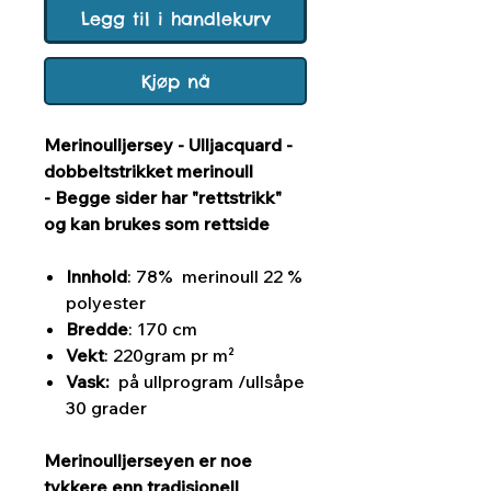
Legg til i handlekurv
Kjøp nå
Merinoulljersey - Ulljacquard -
dobbeltstrikket merinoull
- Begge sider har "rettstrikk"
og kan brukes som rettside
Innhold
: 78% merinoull 22 %
polyester
Bredde
: 170 cm
Vekt
: 220gram pr m²
Vask:
på ullprogram /ullsåpe
30 grader
Merinoulljerseyen er noe
tykkere enn tradisjonell