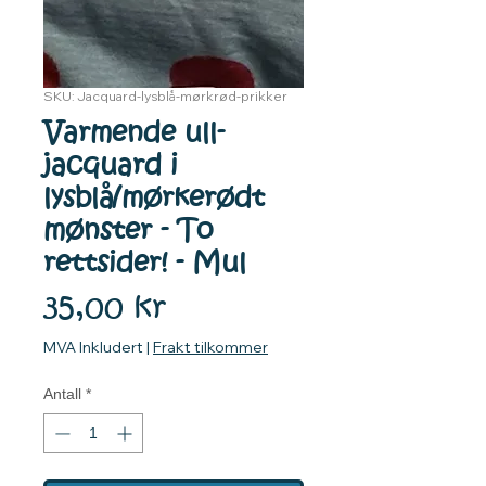
SKU: Jacquard-lysblå-mørkrød-prikker
Varmende ull-
jacquard i
lysblå/mørkerødt
mønster - To
rettsider! - Mul
Pris
35,00 kr
MVA Inkludert
|
Frakt tilkommer
Antall
*