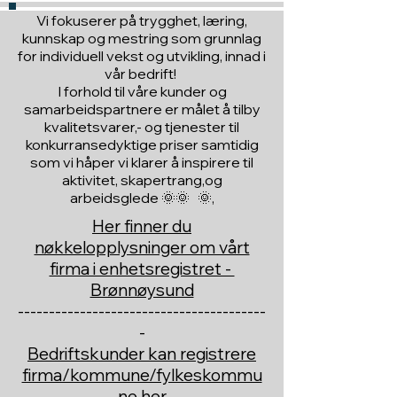
Vi fokuserer på trygghet, læring,
kunnskap og mestring som grunnlag
for individuell vekst og utvikling, innad i
vår bedrift!
I forhold til våre kunder og
samarbeidspartnere er målet å tilby
kvalitetsvarer,- og tjenester til
konkurransedyktige priser samtidig
som vi håper vi klarer å inspirere til
aktivitet, skapertrang,og
arbeidsglede 🌞🌞 🌞,
Her finner du
nøkkelopplysninger om vårt
firma i enhetsregistret -
Brønnøysund
----------------------------------------
-
Bedriftskunder kan registrere
firma/kommune/fylkeskommu
ne her