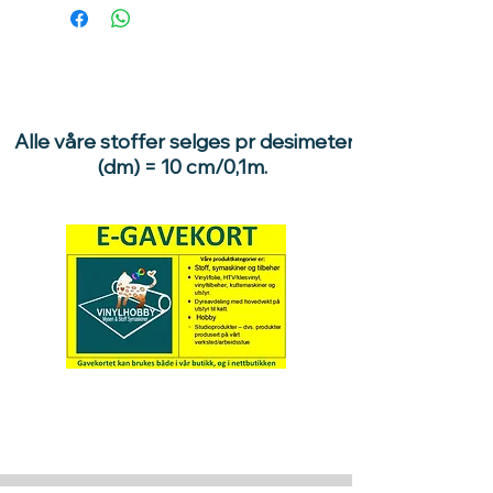
Alle våre stoffer selges pr desimeter
(dm) = 10 cm/0,1m.
Hva med å gi ett gavekort
til en du vil glede :)