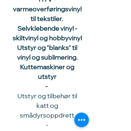
varmeoverføringsvinyl
til tekstiler.
Selvklebende vinyl -
skiltvinyl og hobbyvinyl
Utstyr og "blanks" til
vinyl og sublimering.
Kuttemaskiner og
utstyr
-
Utstyr og tilbehør til
katt og
smådyrsoppdrett
​-