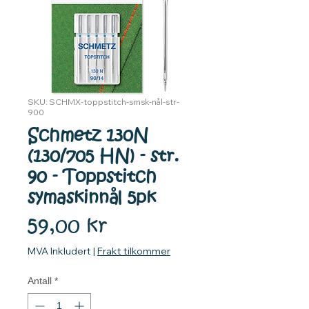
SKU: SCHMX-toppstitch-smsk-nål-str-
900
Schmetz 130N
(130/705 HN) - str.
90 - Toppstitch
symaskinnål 5pk
Pris
59,00 kr
MVA Inkludert
|
Frakt tilkommer
Antall
*