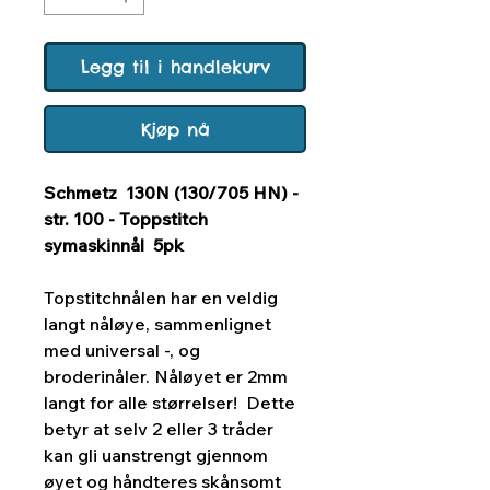
Legg til i handlekurv
Kjøp nå
Schmetz 130N (130/705 HN) -
str. 100 - Toppstitch
symaskinnål 5pk
Topstitchnålen har en veldig
langt nåløye, sammenlignet
med universal -, og
broderinåler. Nåløyet er 2mm
langt for alle størrelser! Dette
betyr at selv 2 eller 3 tråder
kan gli uanstrengt gjennom
øyet og håndteres skånsomt