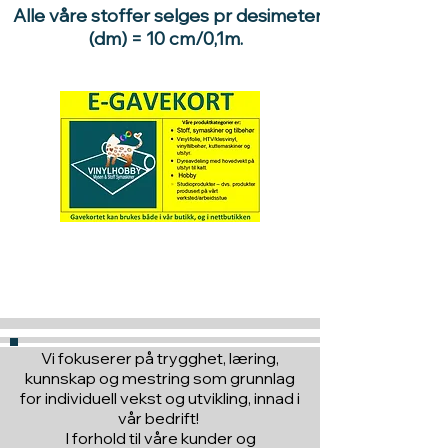
Alle våre stoffer selges pr desimeter
(dm) = 10 cm/0,1m.
Hva med å gi ett gavekort
til en du vil glede :)
Vi fokuserer på trygghet, læring,
kunnskap og mestring som grunnlag
for individuell vekst og utvikling, innad i
vår bedrift!
I forhold til våre kunder og