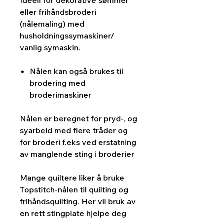
Ideell for dekorative sømmer
eller frihåndsbroderi
(nålemaling) med
husholdningssymaskiner/
vanlig symaskin.
Nålen kan også brukes til
brodering med
broderimaskiner
Nålen er beregnet for pryd-, og
syarbeid med flere tråder og
for broderi f.eks ved erstatning
av manglende sting i broderier
Mange quiltere liker å bruke
Topstitch-nålen til quilting og
frihåndsquilting. Her vil bruk av
en rett stingplate hjelpe deg