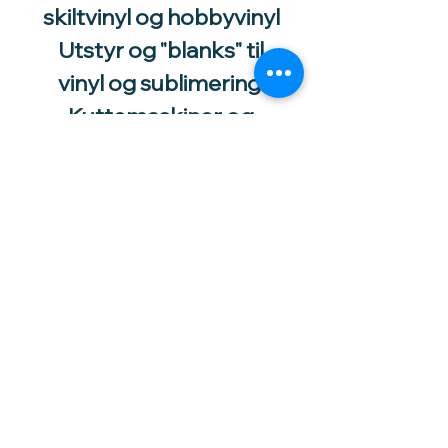
skiltvinyl og hobbyvinyl
Utstyr og "blanks" til
vinyl og sublimering.
Kuttemaskiner og
utstyr
-
Utstyr og tilbehør til
katt og
smådyrsoppdrett
​-
Tlf.:
92 02 1530
Høytorpveien 34
1850 Mysen
vinylhobby@amari.no