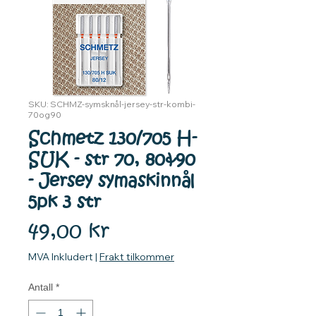
SKU: SCHMZ-symsknål-jersey-str-kombi-
70og90
Schmetz 130/705 H-
SUK - str 70, 80&90
- Jersey symaskinnål
5pk 3 str
Pris
49,00 kr
MVA Inkludert
|
Frakt tilkommer
Antall
*