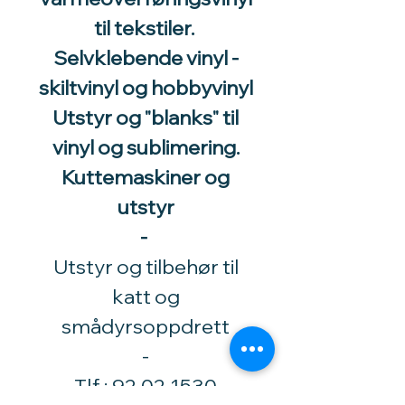
til tekstiler.
Selvklebende vinyl -
skiltvinyl og hobbyvinyl
Utstyr og "blanks" til
vinyl og sublimering.
Kuttemaskiner og
utstyr
-
Utstyr og tilbehør til
katt og
smådyrsoppdrett
​-
Tlf.:
92 02 1530