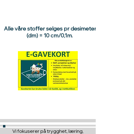
Alle våre stoffer selges pr desimeter
(dm) = 10 cm/0,1m.
Hva med å gi ett gavekort
til en du vil glede :)
Vi fokuserer på trygghet, læring,