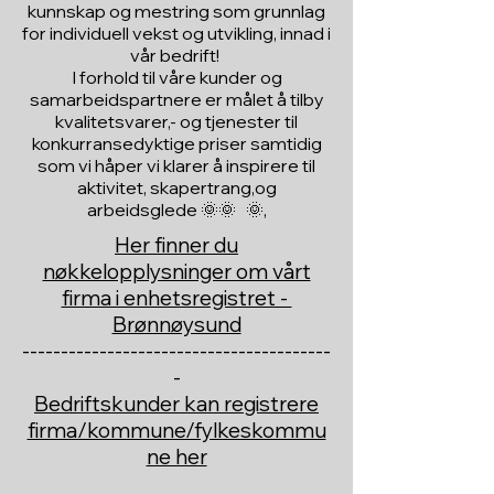
kunnskap og mestring som grunnlag
for individuell vekst og utvikling, innad i
vår bedrift!
I forhold til våre kunder og
samarbeidspartnere er målet å tilby
kvalitetsvarer,- og tjenester til
konkurransedyktige priser samtidig
som vi håper vi klarer å inspirere til
aktivitet, skapertrang,og
arbeidsglede 🌞🌞 🌞,
Her finner du
nøkkelopplysninger om vårt
firma i enhetsregistret -
Brønnøysund
----------------------------------------
-
Bedriftskunder kan registrere
firma/kommune/fylkeskommu
ne her