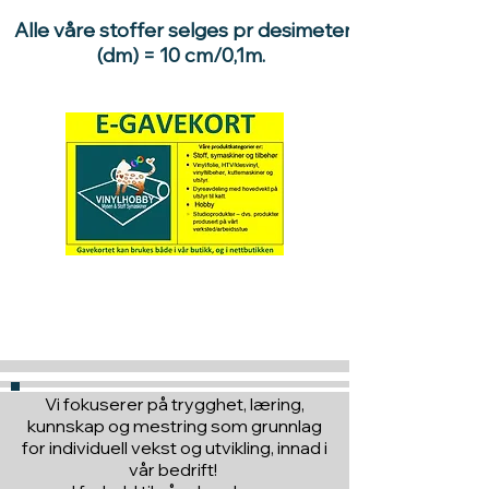
Vaskeanvisning: 40 °C, ikke
Alle våre stoffer selges pr desimeter
tørketrommel
(dm) = 10 cm/0,1m.
Selges pr dm/10 cm. Ønsker du
1 meter stoff, legger du 10
enheter i handlekurven
Hva med å gi ett gavekort
til en du vil glede :)
Vi fokuserer på trygghet, læring,
kunnskap og mestring som grunnlag
for individuell vekst og utvikling, innad i
vår bedrift!