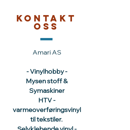
Kontakt
oss
Amari AS
- Vinylhobby -
Mysen stoff &
Symaskiner
HTV -
varmeoverføringsvinyl
til tekstiler.
Selvklebende vinyl -