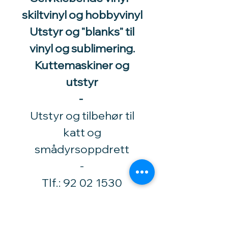
skiltvinyl og hobbyvinyl
Utstyr og "blanks" til
vinyl og sublimering.
Kuttemaskiner og
utstyr
-
Utstyr og tilbehør til
katt og
smådyrsoppdrett
​-
Tlf.:
92 02 1530
Høytorpveien 34
1850 Mysen