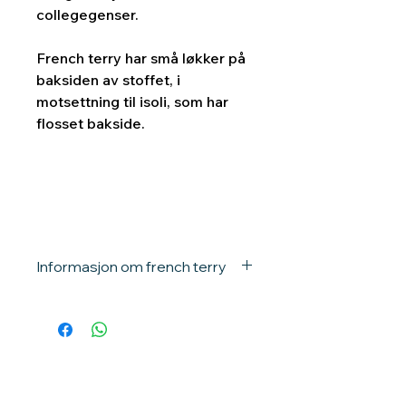
collegegenser.
French terry har små løkker på
baksiden av stoffet, i
motsettning til isoli, som har
flosset bakside.
Informasjon om french terry
95 % bomull, 5 % elastan
Vekt : 250 g/m2
Bredde: 150 cm
Krymping: kan krympe 5 %,
forvask før sying anbefales