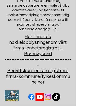
I forhold til våre kunder og
samarbeidspartnere er målet å tilby
kvalitetsvarer,- og tjenester til
konkurransedyktige priser samtidig
som vi håper vi klarer å inspirere til
aktivitet, skapertrang,og
arbeidsglede 🌞🌞 🌞,
Her finner du
nøkkelopplysninger om vårt
firma i enhetsregistret -
Brønnøysund
----------------------------------------
-
Bedriftskunder kan registrere
firma/kommune/fylkeskommu
ne her