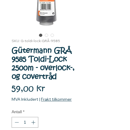
SKU: G-toldi-lock-GRÅ-9585
Gütermann GRÅ
9585 Toldi-Lock
2500m - overlock-,
og covertråd
Pris
59,00 kr
MVA Inkludert
|
Frakt tilkommer
Antall
*