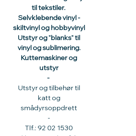
til tekstiler.
Selvklebende vinyl -
skiltvinyl og hobbyvinyl
Utstyr og "blanks" til
vinyl og sublimering.
Kuttemaskiner og
utstyr
-
Utstyr og tilbehør til
katt og
smådyrsoppdrett
​-
Tlf.:
92 02 1530