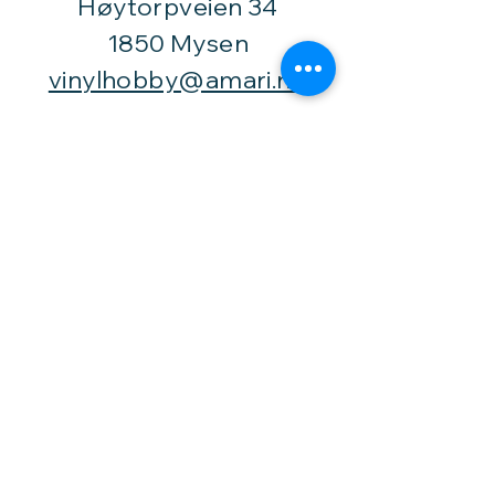
Høytorpveien 34
1850 Mysen
vinylhobby@amari.no
Besøk
oss
Fast åpningstid er
Mandag,