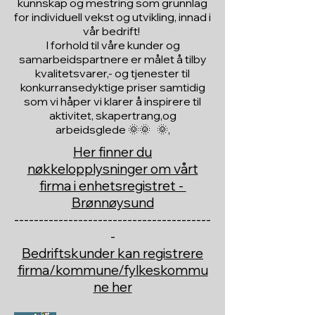
kunnskap og mestring som grunnlag
for individuell vekst og utvikling, innad i
vår bedrift!
I forhold til våre kunder og
samarbeidspartnere er målet å tilby
kvalitetsvarer,- og tjenester til
konkurransedyktige priser samtidig
som vi håper vi klarer å inspirere til
aktivitet, skapertrang,og
arbeidsglede 🌞🌞 🌞,
Her finner du
nøkkelopplysninger om vårt
firma i enhetsregistret -
Brønnøysund
----------------------------------------
-
Bedriftskunder kan registrere
firma/kommune/fylkeskommu
ne her