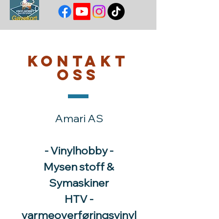
Kontakt
oss
Amari AS
- Vinylhobby -
Mysen stoff &
Symaskiner
HTV -
varmeoverføringsvinyl