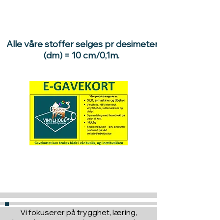
Alle våre stoffer selges pr desimeter
(dm) = 10 cm/0,1m.
Hva med å gi ett gavekort
til en du vil glede :)
Vi fokuserer på trygghet, læring,