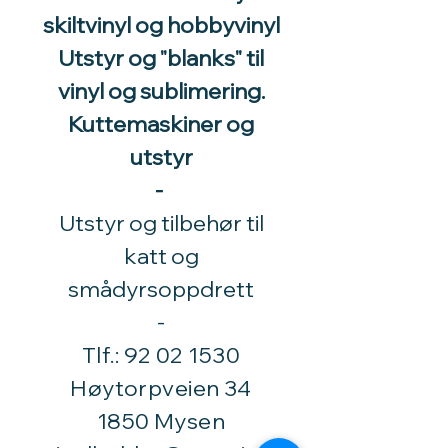
skiltvinyl og hobbyvinyl
Utstyr og "blanks" til
vinyl og sublimering.
Kuttemaskiner og
utstyr
-
Utstyr og tilbehør til
katt og
smådyrsoppdrett
​-
Tlf.:
92 02 1530
Høytorpveien 34
1850 Mysen