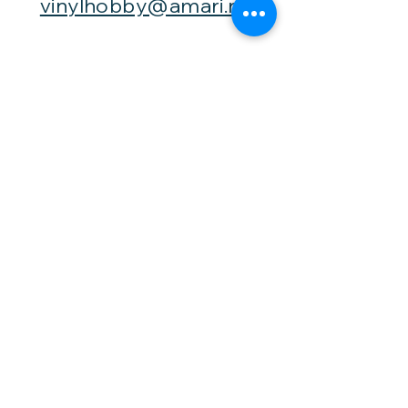
vinylhobby@amari.no
Besøk
oss
Fast åpningstid er
Mandag,
onsdag og fredag -
fra kl. 12-16,