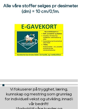
Alle våre stoffer selges pr desimeter
(dm) = 10 cm/0,1m.
Hva med å gi ett gavekort
til en du vil glede :)
Vi fokuserer på trygghet, læring,
kunnskap og mestring som grunnlag
for individuell vekst og utvikling, innad i
vår bedrift!
I forhold til våre kunder og