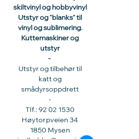
skiltvinyl og hobbyvinyl
Utstyr og "blanks" til
vinyl og sublimering.
Kuttemaskiner og
utstyr
-
Utstyr og tilbehør til
katt og
smådyrsoppdrett
​-
Tlf.:
92 02 1530
Høytorpveien 34
1850 Mysen