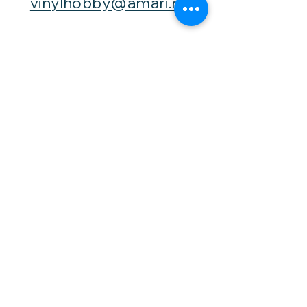
vinylhobby@amari.no
Besøk
oss
Fast åpningstid er
Mandag,
onsdag og fredag -
fra kl. 12-16,