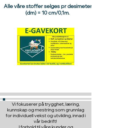
Alle våre stoffer selges pr desimeter
(dm) = 10 cm/0,1m.
Hva med å gi ett gavekort
til en du vil glede :)
Vi fokuserer på trygghet, læring,
kunnskap og mestring som grunnlag
for individuell vekst og utvikling, innad i
vår bedrift!
I forhold til våre kunder og