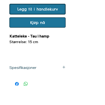
Legg til i handlekurv
Kjøp nå
Katteleke - Tau i hamp
Størrelse: 15 cm
Spesifikasjoner
SKU:
45494Tx
EAN:
4011905454948
Gruppe:
Katteleker