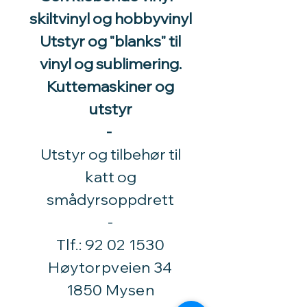
skiltvinyl og hobbyvinyl
Utstyr og "blanks" til
vinyl og sublimering.
Kuttemaskiner og
utstyr
-
Utstyr og tilbehør til
katt og
smådyrsoppdrett
​-
Tlf.:
92 02 1530
Høytorpveien 34
1850 Mysen