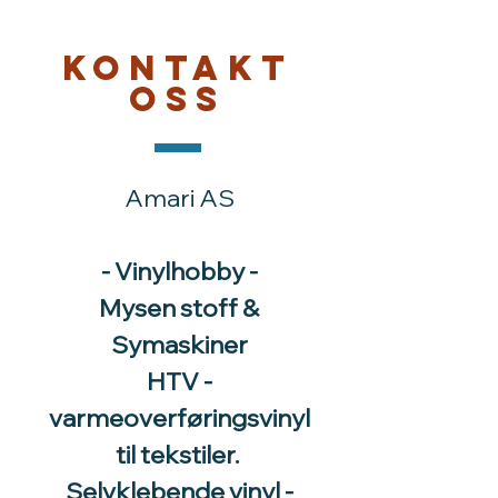
Kontakt
oss
Amari AS
- Vinylhobby -
Mysen stoff &
Symaskiner
HTV -
varmeoverføringsvinyl
til tekstiler.
Selvklebende vinyl -