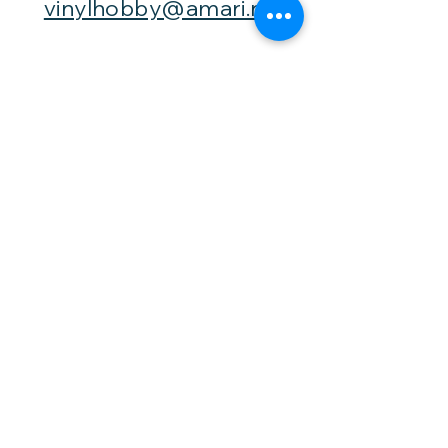
vinylhobby@amari.no
Besøk
oss
Fast åpningstid er
Mandag,
onsdag og fredag -
fra kl. 12-16,