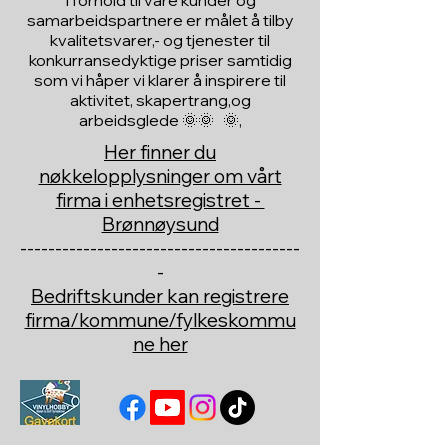
I forhold til våre kunder og
samarbeidspartnere er målet å tilby
kvalitetsvarer,- og tjenester til
konkurransedyktige priser samtidig
som vi håper vi klarer å inspirere til
aktivitet, skapertrang,og
arbeidsglede 🌞🌞 🌞,
Her finner du
nøkkelopplysninger om vårt
firma i enhetsregistret -
Brønnøysund
----------------------------------------
-
Bedriftskunder kan registrere
firma/kommune/fylkeskommu
ne her