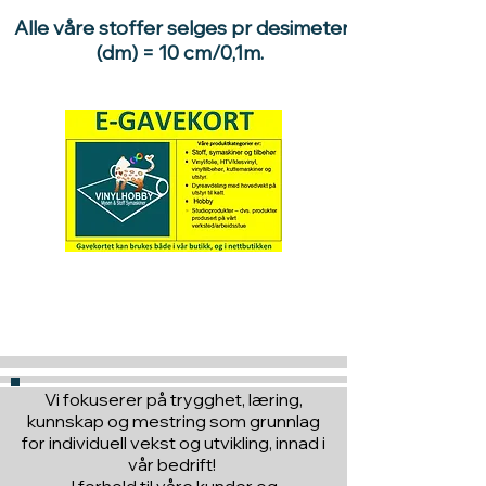
Alle våre stoffer selges pr desimeter
(dm) = 10 cm/0,1m.
Hva med å gi ett gavekort
til en du vil glede :)
Vi fokuserer på trygghet, læring,
kunnskap og mestring som grunnlag
for individuell vekst og utvikling, innad i
vår bedrift!