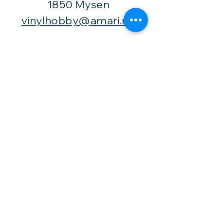
1850 Mysen
vinylhobby@amari.no
Besøk
oss
Fast åpningstid er
Mandag,
onsdag og fredag -
fra kl. 12-16,