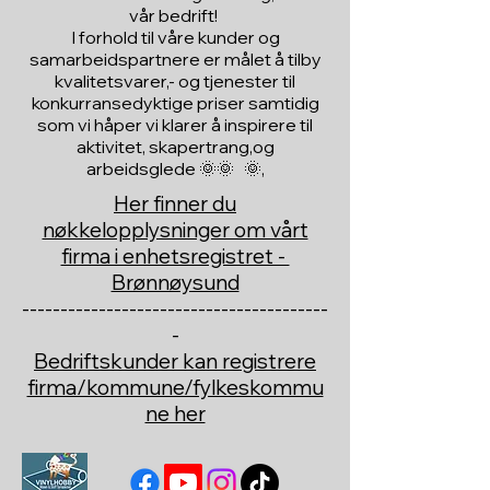
vår bedrift!
I forhold til våre kunder og
samarbeidspartnere er målet å tilby
kvalitetsvarer,- og tjenester til
konkurransedyktige priser samtidig
som vi håper vi klarer å inspirere til
aktivitet, skapertrang,og
arbeidsglede 🌞🌞 🌞,
Her finner du
nøkkelopplysninger om vårt
firma i enhetsregistret -
Brønnøysund
----------------------------------------
-
Bedriftskunder kan registrere
firma/kommune/fylkeskommu
ne her