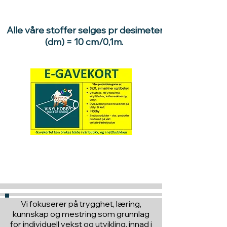
Alle våre stoffer selges pr desimeter
(dm) = 10 cm/0,1m.
Hva med å gi ett gavekort
til en du vil glede :)
Vi fokuserer på trygghet, læring,
kunnskap og mestring som grunnlag
for individuell vekst og utvikling, innad i