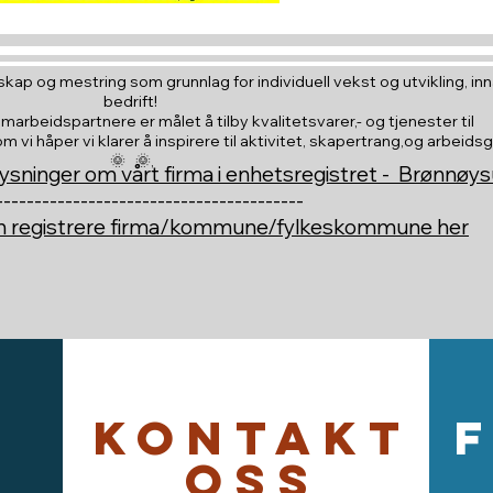
kap og mestring som grunnlag for individuell vekst og utvikling, inna
bedrift!
amarbeidspartnere er målet å tilby kvalitetsvarer,- og tjenester til
vi håper vi klarer å inspirere til aktivitet, skapertrang,og arbeids
🌞 🌞,
ysninger om vårt firma i enhetsregistret - Brønnøy
----------------------------------------
an registrere firma/kommune/fylkeskommune her
Kontakt
oss