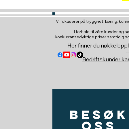
Vi fokuserer på trygghet, læring, kunns
I forhold til våre kunder og s
konkurransedyktige priser samtidig som 
Her finner du nøkkeloppl
-
Bedriftskunder k
Besøk
oss