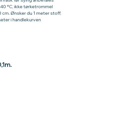
 40 °C, ikke tørketrommel
 cm. Ønsker du 1 meter stoff,
heter i handlekurven
0,1m.
tt gavekort
 glede :)