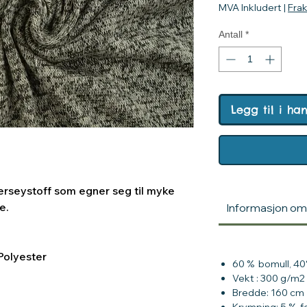
MVA Inkludert
|
Fra
Antall
*
Legg til i ha
 jerseystoff som egner seg til myke
ne.
Informasjon om I
Polyester
60 % bomull, 40
Vekt : 300 g/m2
Bredde: 160 cm
Krymping: 5 %, f