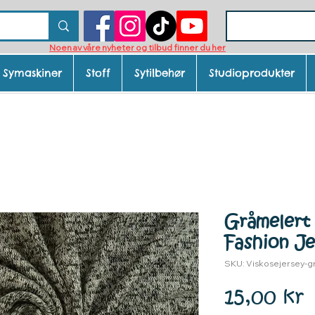
Noen av våre nyheter og tilbud finner du her
Symaskiner
Stoff
Sytilbehør
Studioprodukter
Gråmelert 
Fashion Je
SKU: Viskosejersey-
P
15,00 kr