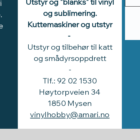
Utstyr og "blanks" til vinyl
i
og sublimering.
.
Kuttemaskiner og utstyr
e
-
Utstyr og tilbehør til katt
d
og smådyrsoppdrett
​-
Tlf.: 92 02 1530
Høytorpveien 34
1850 Mysen
vinylhobby@amari.no