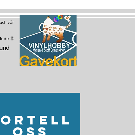
d i vår
glede 🌞
sund
Fortell
oss