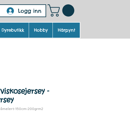
Logg inn
Dyrebutikk
Hobby
Hårpynt
viskosejersey -
rsey
gråmelert-150cm-200grm2
ris