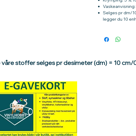
Vaskeanvisning:
Selges pr dm/10
legger du 10 en
e våre stoffer selges pr desimeter (dm) = 10 cm/
Hva med å gi e
til en du vil