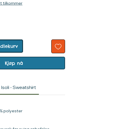
kt tilkommer
ndlekurv
Kjøp nå
soli - Sweatshirt
% polyester
orvask før sying anbefales