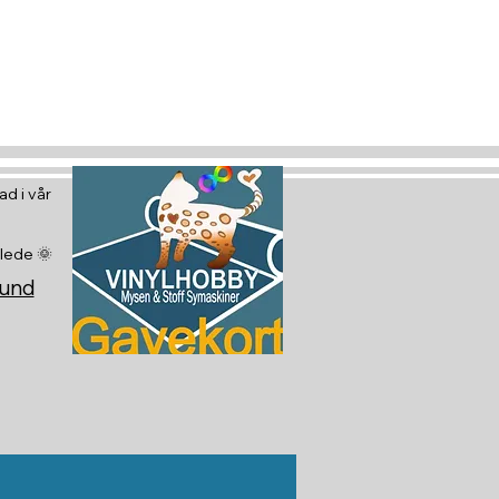
 glede :)
d i vår
glede 🌞
sund