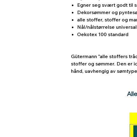
Egner seg svært godt til
Dekorsømmer og pynte
alle stoffer, stoffer og m
Nål/nålstørrelse u
niversa
Oekotex 100 standard
Gütermann "alle stoffers tråd
stoffer og sømmer. Den er id
hånd, uavhengig av sømtype –
All