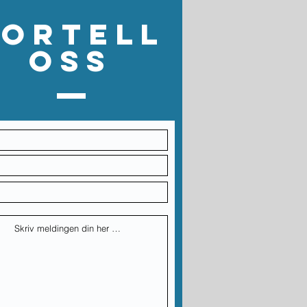
Fortell
oss