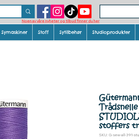
Noen av våre nyheter og tilbud finner du her
Symaskiner
Stoff
Sytilbehør
Studioprodukter
Gütermann 
Trådsnelle
STUDIOLI
stoffers t
SKU: G-sew-all-391-stud