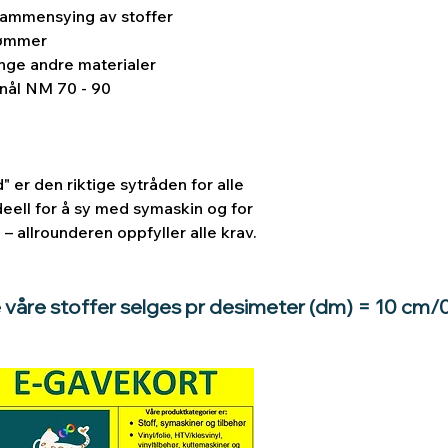
 sammensying av stoffer
sømmer
ange andre materialer
lnål NM 70 - 90
" er den riktige sytråden for alle
eell for å sy med symaskin og for
 allrounderen oppfyller alle krav.
e våre stoffer selges pr desimeter (dm) = 10 cm/
Hva med å gi e