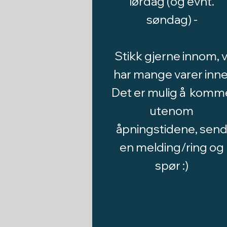
lørdag (og evnt.
søndag) -
Stikk gjerne innom, v
har mange varer inne
Det er mulig å komm
utenom
åpningstidene, sen
en melding/ring og
spør :)