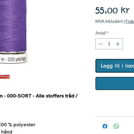
P
55,00 kr
MVA Inkludert
|
Fra
Antall
*
Legg til i ha
 - 000-SORT - Alle stoffers tråd /
 100 % polyester
r hånd