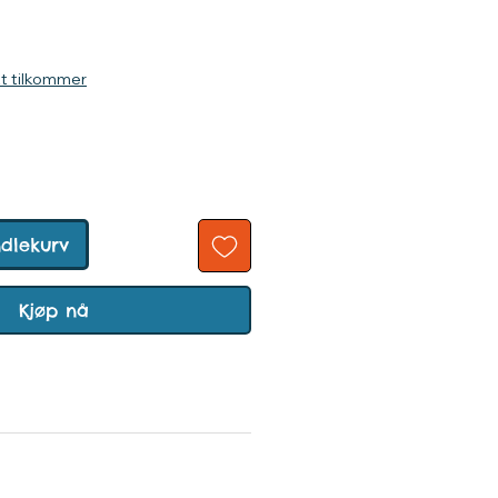
ris
kt tilkommer
ndlekurv
Kjøp nå