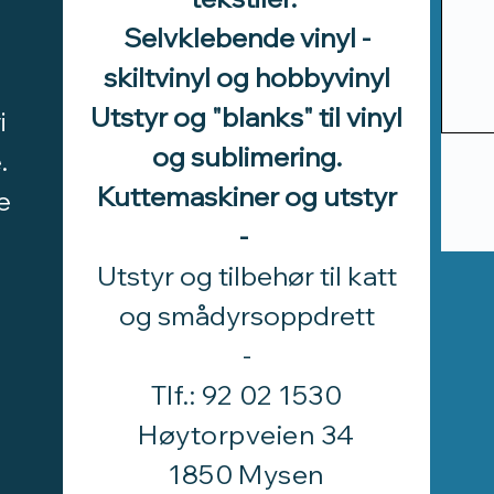
Selvklebende vinyl -
skiltvinyl og hobbyvinyl
Utstyr og "blanks" til vinyl
i
og sublimering.
.
Kuttemaskiner og utstyr
e
-
Utstyr og tilbehør til katt
d
og smådyrsoppdrett
​-
Tlf.: 92 02 1530
Høytorpveien 34
1850 Mysen