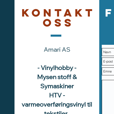
Kontakt
oss
Amari AS
- Vinylhobby -
Mysen stoff &
Symaskiner
HTV -
varmeoverføringsvinyl til
tekstiler.