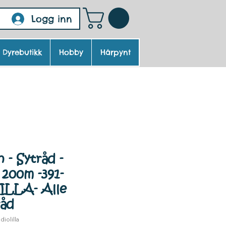
Logg inn
Dyrebutikk
Hobby
Hårpynt
- Sytråd -
 200m -391-
LLA- Alle
råd
iolilla