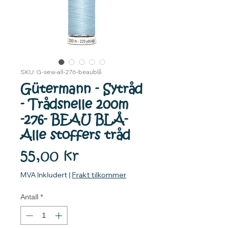
SKU: G-sew-all-276-beaublå
Gütermann - Sytråd
- Trådsnelle 200m
-276- BEAU BLÅ-
Alle stoffers tråd
Pris
55,00 kr
MVA Inkludert
|
Frakt tilkommer
Antall
*