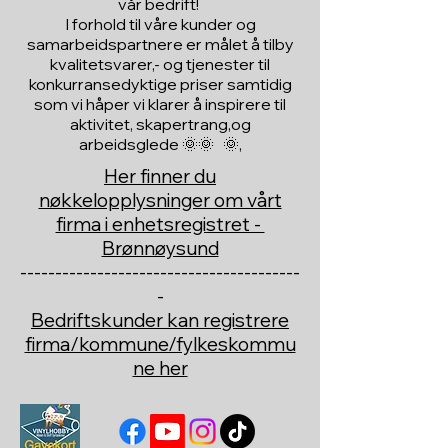
vår bedrift!
I forhold til våre kunder og
samarbeidspartnere er målet å tilby
kvalitetsvarer,- og tjenester til
konkurransedyktige priser samtidig
som vi håper vi klarer å inspirere til
aktivitet, skapertrang,og
arbeidsglede 🌞🌞 🌞,
Her finner du
nøkkelopplysninger om vårt
firma i enhetsregistret -
Brønnøysund
----------------------------------------
-
Bedriftskunder kan registrere
firma/kommune/fylkeskommu
ne her