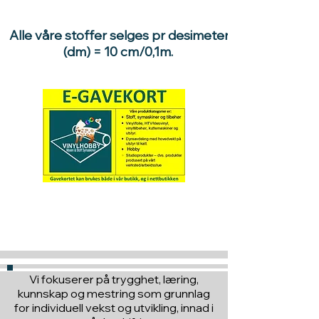
Alle våre stoffer selges pr desimeter
(dm) = 10 cm/0,1m.
Hva med å gi ett gavekort
til en du vil glede :)
Vi fokuserer på trygghet, læring,
kunnskap og mestring som grunnlag
for individuell vekst og utvikling, innad i