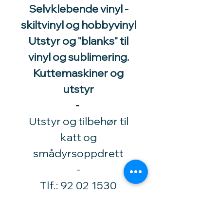
Selvklebende vinyl -
skiltvinyl og hobbyvinyl
Utstyr og "blanks" til
vinyl og sublimering.
Kuttemaskiner og
utstyr
-
Utstyr og tilbehør til
katt og
smådyrsoppdrett
​-
Tlf.:
92 02 1530
Høytorpveien 34
1850 Mysen