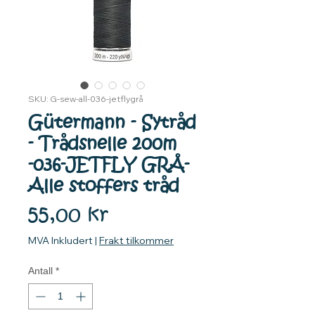
SKU: G-sew-all-036-jetflygrå
Gütermann - Sytråd
- Trådsnelle 200m
-036-JETFLY GRÅ-
Alle stoffers tråd
Pris
55,00 kr
MVA Inkludert
|
Frakt tilkommer
Antall
*