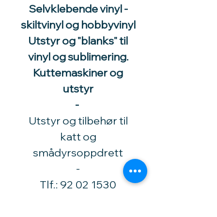
Selvklebende vinyl -
skiltvinyl og hobbyvinyl
Utstyr og "blanks" til
vinyl og sublimering.
Kuttemaskiner og
utstyr
-
Utstyr og tilbehør til
katt og
smådyrsoppdrett
​-
Tlf.:
92 02 1530
Høytorpveien 34
1850 Mysen