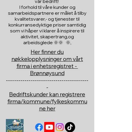
vår bedrift!
I forhold til våre kunder og
samarbeidspartnere er målet å tilby
kvalitetsvarer,- og tjenester til
konkurransedyktige priser samtidig
som vi håper vi klarer å inspirere til
aktivitet, skapertrang,og
arbeidsglede 🌞🌞 🌞,
Her finner du
nøkkelopplysninger om vårt
firma i enhetsregistret -
Brønnøysund
----------------------------------------
-
Bedriftskunder kan registrere
firma/kommune/fylkeskommu
ne her