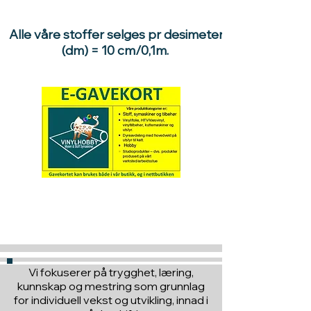
Alle våre stoffer selges pr desimeter
(dm) = 10 cm/0,1m.
Hva med å gi ett gavekort
til en du vil glede :)
Vi fokuserer på trygghet, læring,
kunnskap og mestring som grunnlag
for individuell vekst og utvikling, innad i