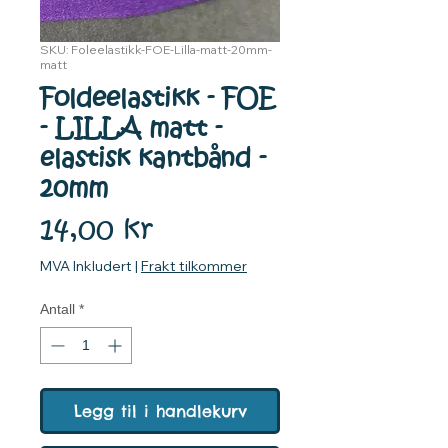
SKU: Foleelastikk-FOE-Lilla-matt-20mm-
matt
Foldeelastikk - FOE
- LILLA matt -
elastisk kantbånd -
20mm
Pris
14,00 kr
MVA Inkludert
|
Frakt tilkommer
Antall
*
Legg til i handlekurv