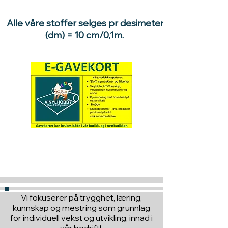
Alle våre stoffer selges pr desimeter
(dm) = 10 cm/0,1m.
Hva med å gi ett gavekort
til en du vil glede :)
Vi fokuserer på trygghet, læring,
kunnskap og mestring som grunnlag
for individuell vekst og utvikling, innad i