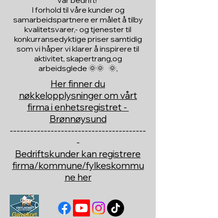
vår bedrift!
I forhold til våre kunder og
samarbeidspartnere er målet å tilby
kvalitetsvarer,- og tjenester til
konkurransedyktige priser samtidig
som vi håper vi klarer å inspirere til
aktivitet, skapertrang,og
arbeidsglede 🌞🌞 🌞,
Her finner du
nøkkelopplysninger om vårt
firma i enhetsregistret -
Brønnøysund
----------------------------------------
-
Bedriftskunder kan registrere
firma/kommune/fylkeskommu
ne her