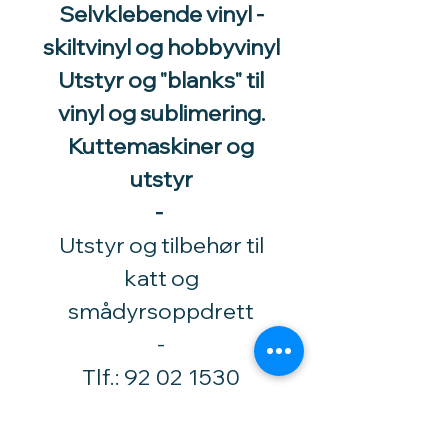
Selvklebende vinyl -
skiltvinyl og hobbyvinyl
Utstyr og "blanks" til
vinyl og sublimering.
Kuttemaskiner og
utstyr
-
Utstyr og tilbehør til
katt og
smådyrsoppdrett
​-
Tlf.:
92 02 1530
Høytorpveien 34
1850 Mysen