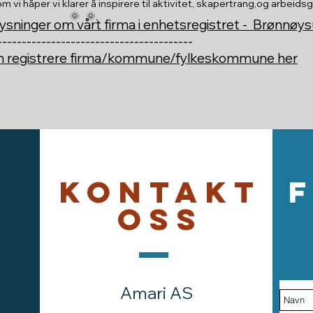
vi håper vi klarer å inspirere til aktivitet, skapertrang,og arbeids
🌞 🌞,
ysninger om vårt firma i enhetsregistret - Brønnøy
----------------------------------------
an registrere firma/kommune/fylkeskommune her
Kontakt
oss
Amari AS