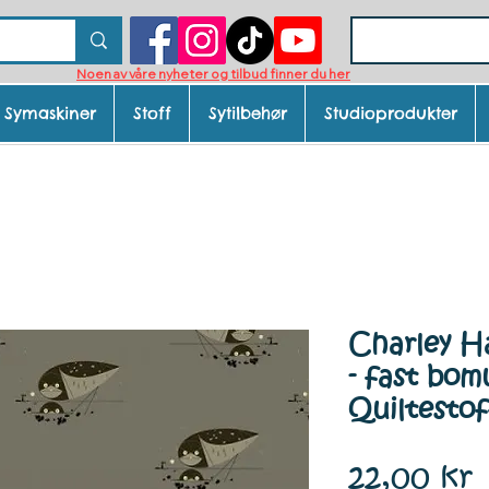
Noen av våre nyheter og tilbud finner du her
Symaskiner
Stoff
Sytilbehør
Studioprodukter
Charley H
- fast bomu
Quiltestof
P
22,00 kr