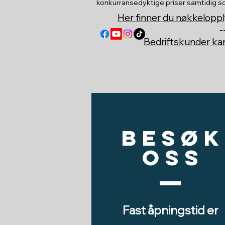
konkurransedyktige priser samtidig som 
Her finner du nøkkeloppl
-
Bedriftskunder k
Besøk
oss
Fast åpningstid er