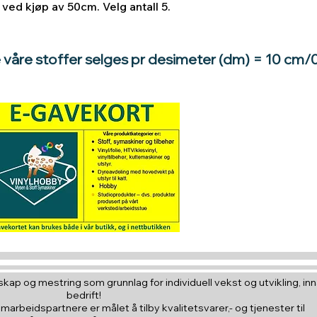
ved kjøp av 50cm. Velg antall 5.
e våre stoffer selges pr desimeter (dm) = 10 cm/
Hva med å gi e
til en du vil
kap og mestring som grunnlag for individuell vekst og utvikling, inna
bedrift!
amarbeidspartnere er målet å tilby kvalitetsvarer,- og tjenester til