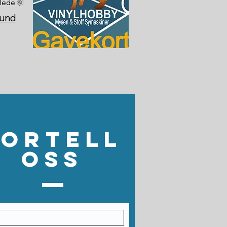
glede 🌞
sund
Fortell
oss