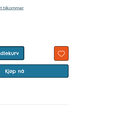
kt tilkommer
ndlekurv
Kjøp nå