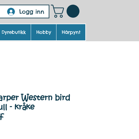
Logg inn
Dyrebutikk
Hobby
Hårpynt
arper Western bird
ll - kråke
f
ris