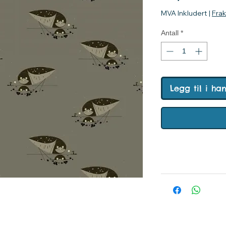
MVA Inkludert
|
Fra
Antall
*
Legg til i ha