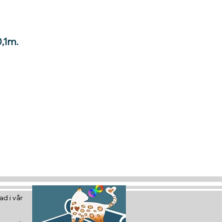
0,1m.
tt gavekort
 glede :)
d i vår