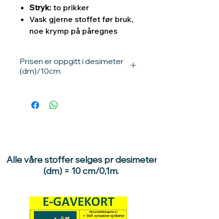
Stryk:
to prikker
Vask gjerne stoffet før bruk,
noe krymp på påregnes
Prisen er oppgitt i desimeter
(dm)/10cm
Ønsker du 1,7 meter stoff, velger du
17 enheter, 17stk x 1 dm = 1,7dm
/1meter
Ganger du prisen med 10, får du pris
pr meter.
Eksempler:
1 dm = 10 cm / 0,1meter.
Alle våre stoffer selges pr desimeter
10dm = 100cm / 1 meter.
(dm) = 10 cm/0,1m.
Ønsker du f.eks 1 meter stoff, velg
10 enheter - 10 x 1dm = 10dm /1
meter
Ønsker du f.eks. 1,5 meter stoff,
velger du 15 enheter - 15stk x 1 dm