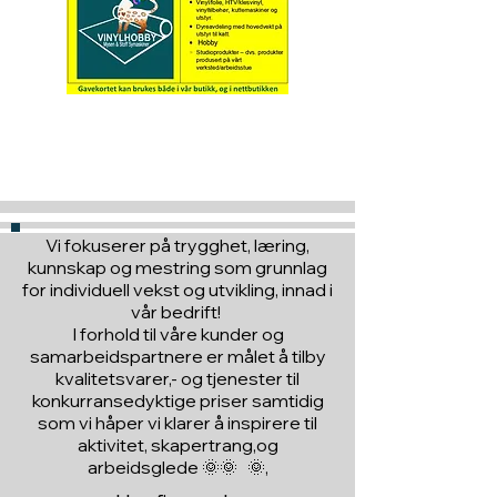
= 15dm /1,5 meter
Hva med å gi ett gavekort
til en du vil glede :)
Vi fokuserer på trygghet, læring,
kunnskap og mestring som grunnlag
for individuell vekst og utvikling, innad i
vår bedrift!
I forhold til våre kunder og
samarbeidspartnere er målet å tilby
kvalitetsvarer,- og tjenester til
konkurransedyktige priser samtidig
som vi håper vi klarer å inspirere til
aktivitet, skapertrang,og
arbeidsglede 🌞🌞 🌞,