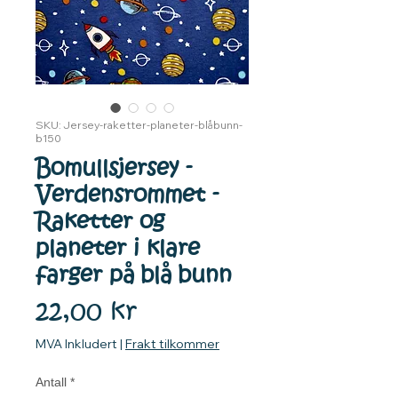
SKU: Jersey-raketter-planeter-blåbunn-
b150
Bomullsjersey -
Verdensrommet -
Raketter og
planeter i klare
farger på blå bunn
Pris
22,00 kr
MVA Inkludert
|
Frakt tilkommer
Antall
*