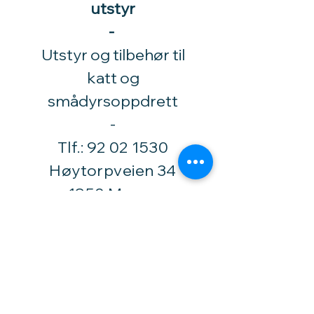
utstyr
-
Utstyr og tilbehør til
katt og
smådyrsoppdrett
​-
Tlf.:
92 02 1530
Høytorpveien 34
1850 Mysen
vinylhobby@amari.no