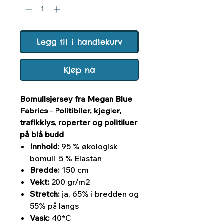
Legg til i handlekurv
Kjøp nå
Bomullsjersey fra Megan Blue
Fabrics - Politibiler, kjegler,
trafikklys, roperter og politiluer
på blå budd
Innhold:
95 % økologisk
bomull, 5 % Elastan
Bredde:
150 cm
Vekt:
200 gr/m2
Stretch:
ja, 65% i bredden og
55% på langs
Vask:
40*C