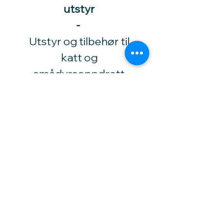
utstyr
-
Utstyr og tilbehør til
katt og
smådyrsoppdrett
​-
Tlf.:
92 02 1530
Høytorpveien 34
1850 Mysen
vinylhobby@amari.no