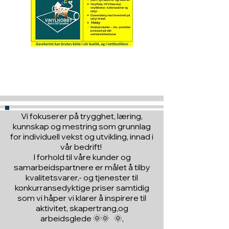
Hva med å gi ett gavekort
til en du vil glede :)
Vi fokuserer på trygghet, læring,
kunnskap og mestring som grunnlag
for individuell vekst og utvikling, innad i
vår bedrift!
I forhold til våre kunder og
samarbeidspartnere er målet å tilby
kvalitetsvarer,- og tjenester til
konkurransedyktige priser samtidig
som vi håper vi klarer å inspirere til
aktivitet, skapertrang,og
arbeidsglede 🌞🌞 🌞,