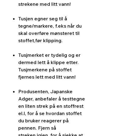
strekene med litt vann!
Tusjen egner seg til å
tegne/markere, f.eks når du
skal overføre mønsteret til
stoffet,før klipping.
Tusjmerket er tydelig og er
dermed lett å klippe etter.
Tusjmerkene på stoffet
fjernes lett med litt vann!
Produsenten, Japanske
Adger, anbefaler å testtegne
en liten strek på en stoffrest
el.l, for å se hvordan stoffet
du bruker reagerer på
pennen. Fjern så
streken igjen, for å sjekke at