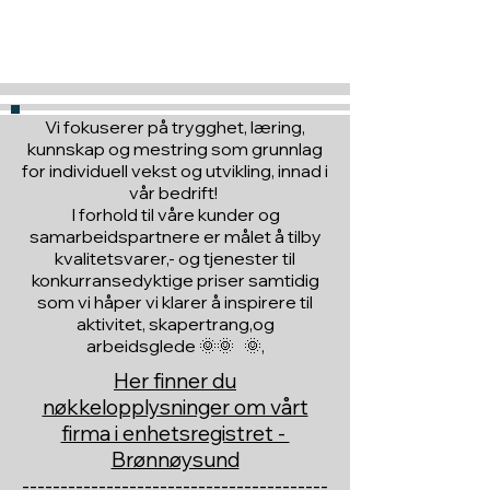
Hva med å gi ett gavekort
til en du vil glede :)
Vi fokuserer på trygghet, læring,
kunnskap og mestring som grunnlag
for individuell vekst og utvikling, innad i
vår bedrift!
I forhold til våre kunder og
samarbeidspartnere er målet å tilby
kvalitetsvarer,- og tjenester til
konkurransedyktige priser samtidig
som vi håper vi klarer å inspirere til
aktivitet, skapertrang,og
arbeidsglede 🌞🌞 🌞,
Her finner du
nøkkelopplysninger om vårt
firma i enhetsregistret -
Brønnøysund
----------------------------------------