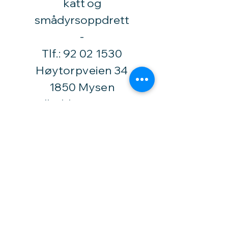
katt og
smådyrsoppdrett
​-
Tlf.:
92 02 1530
Høytorpveien 34
1850 Mysen
vinylhobby@amari.no