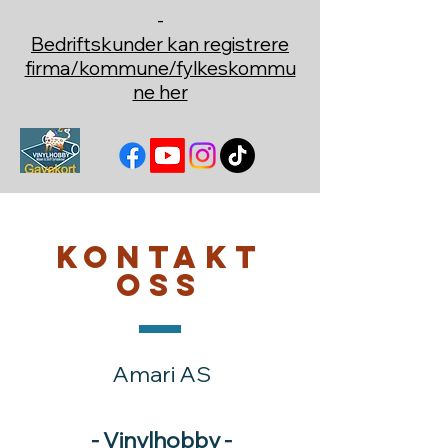
-
Bedriftskunder kan registrere
firma/kommune/fylkeskommu
ne her
Kontakt
oss
Amari AS
- Vinylhobby -