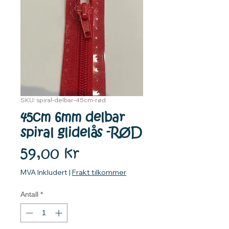
SKU: spiral-delbar-45cm-rød
45cm 6mm delbar
spiral glidelås -RØD
Pris
59,00 kr
MVA Inkludert
|
Frakt tilkommer
Antall
*