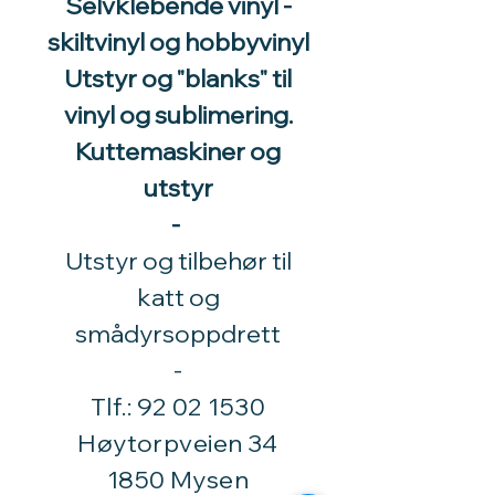
Selvklebende vinyl -
skiltvinyl og hobbyvinyl
Utstyr og "blanks" til
vinyl og sublimering.
Kuttemaskiner og
utstyr
-
Utstyr og tilbehør til
katt og
smådyrsoppdrett
​-
Tlf.:
92 02 1530
Høytorpveien 34
1850 Mysen