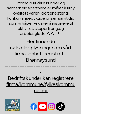
I forhold til våre kunder og
samarbeidspartnere er målet å tilby
kvalitetsvarer,- og tjenester til
konkurransedyktige priser samtidig
som vi håper vi klarer å inspirere til
aktivitet, skapertrang,og
arbeidsglede 🌞🌞 🌞,
Her finner du
nøkkelopplysninger om vårt
firma i enhetsregistret -
Brønnøysund
----------------------------------------
-
Bedriftskunder kan registrere
firma/kommune/fylkeskommu
ne her