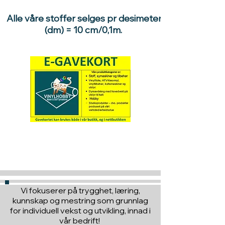
Alle våre stoffer selges pr desimeter
(dm) = 10 cm/0,1m.
Hva med å gi ett gavekort
til en du vil glede :)
Vi fokuserer på trygghet, læring,
kunnskap og mestring som grunnlag
for individuell vekst og utvikling, innad i
vår bedrift!