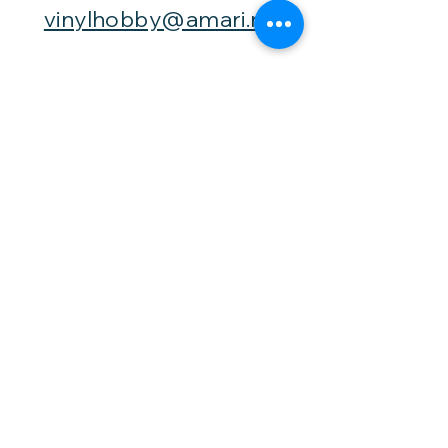
vinylhobby@amari.no
Besøk
oss
Fast åpningstid er
Mandag,
onsdag og fredag -
fra kl. 12-16,