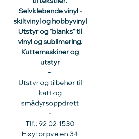
til tekstiler.
Selvklebende vinyl -
skiltvinyl og hobbyvinyl
Utstyr og "blanks" til
vinyl og sublimering.
Kuttemaskiner og
utstyr
-
Utstyr og tilbehør til
katt og
smådyrsoppdrett
​-
Tlf.:
92 02 1530
Høytorpveien 34