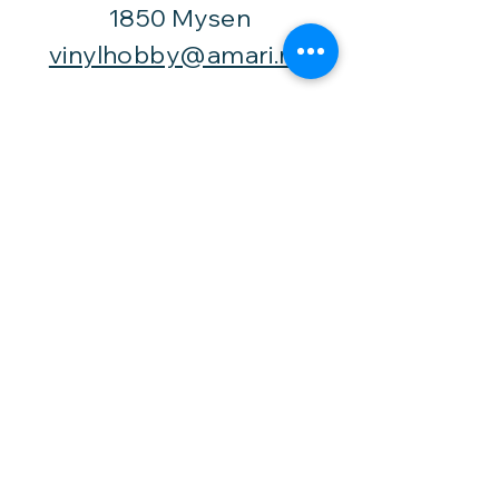
1850 Mysen
vinylhobby@amari.no
Besøk
oss
Fast åpningstid er
Mandag,
onsdag og fredag -
fra kl. 12-16,