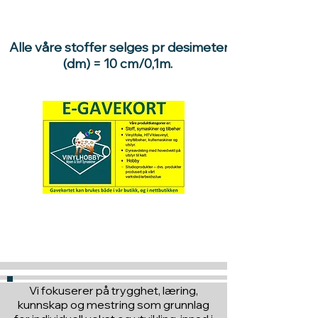
Alle våre stoffer selges pr desimeter
(dm) = 10 cm/0,1m.
Hva med å gi ett gavekort
til en du vil glede :)
Vi fokuserer på trygghet, læring,
kunnskap og mestring som grunnlag