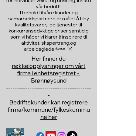
for individuell vekst og utvikling, innad i
vår bedrift!
I forhold til våre kunder og
samarbeidspartnere er målet å tilby
kvalitetsvarer,- og tjenester til
konkurransedyktige priser samtidig
som vi håper vi klarer å inspirere til
aktivitet, skapertrang,og
arbeidsglede 🌞🌞 🌞,
Her finner du
nøkkelopplysninger om vårt
firma i enhetsregistret -
Brønnøysund
----------------------------------------
-
Bedriftskunder kan registrere
firma/kommune/fylkeskommu
ne her